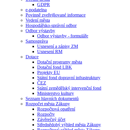
GDPR
e-podatelna
Povinně zveřejňované informace
Vedení města
Hospodářsko-správní odbor
Odbor výstavby
Odbor výstavby - formuláře
Samospráva
Usnesení a zápisy ZM
Usnesení RM
Dotace
Dotační programy města
Dotační fond LBK
Projekty EU
Státní fond dopravní infrastruktury
ČEZ
Státní zemědělský intervenční fond
Ministerstvo kultury
Seznam hlavních dokumentů
Rozpočet města Zákupy
Rozpočtová opatření
Rozpočty
Závěrečný účet
Střednědobý výhled města Zákupy
Rozpočtový výhled města Zákupy