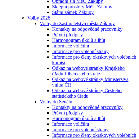
Obřadní síň MěÚ Zákupy
Sklepní prostory MěÚ Zákupy
Státní zámek Zákupy
Volby 2026
Volby do Zastupitelstva města Zákupy
Kontakty na odpovědné pracovníky
Právní předpisy
Harmonogram úkolů a lhůt
Informace voličům
Informace pro volební strany
Informace pro členy okrskových volebních
komisí
Odkaz na webové stránky Krajského
úřadu Libereckého kraje
Odkaz na webové stránky Ministerstva
vnitra ČR
Odkaz na webové stránky Českého
statistického úřadu
Volby do Senátu
Kontakty na odpovědné pracovníky
Právní předpisy
Harmonogram úkolů a lhůt
Informace voličům
Informace pro volební strany
Informace pro členy okrskových volebních