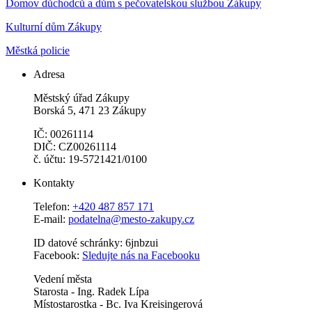
Domov důchodců a dům s pečovatelskou službou Zákupy
Kulturní dům Zákupy
Městká policie
Adresa
Městský úřad Zákupy
Borská 5, 471 23 Zákupy
IČ: 00261114
DIČ: CZ00261114
č. účtu: 19-5721421/0100
Kontakty
Telefon:
+420 487 857 171
E-mail:
podatelna@mesto-zakupy.cz
ID datové schránky: 6jnbzui
Facebook:
Sledujte nás na Facebooku
Vedení města
Starosta - Ing. Radek Lípa
Místostarostka - Bc. Iva Kreisingerová