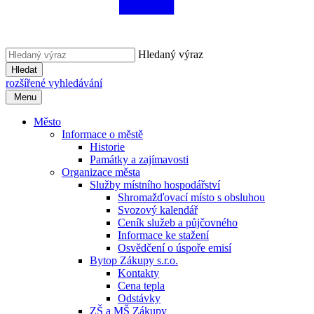
Hledaný výraz
Hledat
rozšířené vyhledávání
Menu
Město
Informace o městě
Historie
Památky a zajímavosti
Organizace města
Služby místního hospodářství
Shromažďovací místo s obsluhou
Svozový kalendář
Ceník služeb a půjčovného
Informace ke stažení
Osvědčení o úspoře emisí
Bytop Zákupy s.r.o.
Kontakty
Cena tepla
Odstávky
ZŠ a MŠ Zákupy