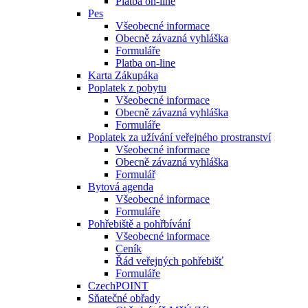
Platba on-line
Pes
Všeobecné informace
Obecně závazná vyhláška
Formuláře
Platba on-line
Karta Zákupáka
Poplatek z pobytu
Všeobecné informace
Obecně závazná vyhláška
Formuláře
Poplatek za užívání veřejného prostranství
Všeobecné informace
Obecně závazná vyhláška
Formulář
Bytová agenda
Všeobecné informace
Formuláře
Pohřebiště a pohřbívání
Všeobecné informace
Ceník
Řád veřejných pohřebišť
Formuláře
CzechPOINT
Sňatečné obřady