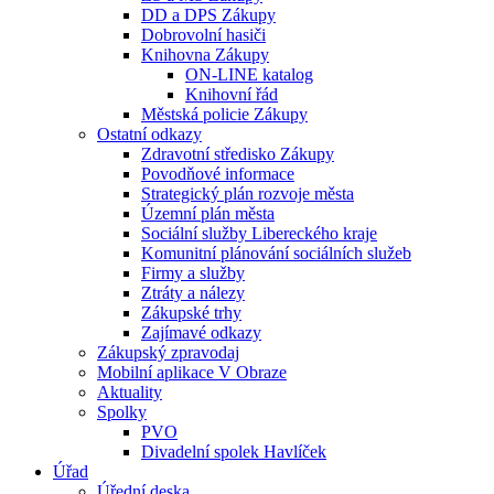
DD a DPS Zákupy
Dobrovolní hasiči
Knihovna Zákupy
ON-LINE katalog
Knihovní řád
Městská policie Zákupy
Ostatní odkazy
Zdravotní středisko Zákupy
Povodňové informace
Strategický plán rozvoje města
Územní plán města
Sociální služby Libereckého kraje
Komunitní plánování sociálních služeb
Firmy a služby
Ztráty a nálezy
Zákupské trhy
Zajímavé odkazy
Zákupský zpravodaj
Mobilní aplikace V Obraze
Aktuality
Spolky
PVO
Divadelní spolek Havlíček
Úřad
Úřední deska