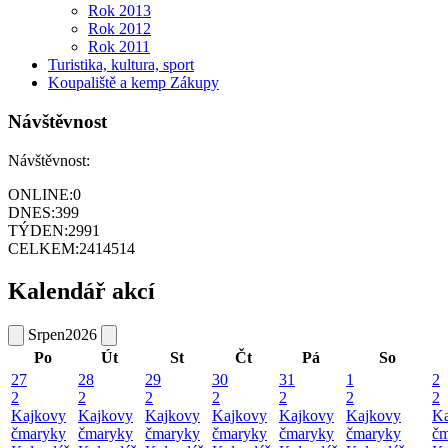
Rok 2013
Rok 2012
Rok 2011
Turistika, kultura, sport
Koupaliště a kemp Zákupy
Návštěvnost
Návštěvnost:
ONLINE:
0
DNES:
399
TÝDEN:
2991
CELKEM:
2414514
Kalendář akcí
Srpen
2026
Po
Út
St
Čt
Pá
So
27
28
29
30
31
1
2
2
2
2
2
2
2
2
Kajkovy
Kajkovy
Kajkovy
Kajkovy
Kajkovy
Kajkovy
Ka
čmaryky
čmaryky
čmaryky
čmaryky
čmaryky
čmaryky
čm