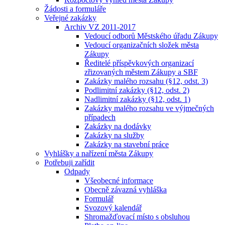
Žádosti a formuláře
Veřejné zakázky
Archiv VZ 2011-2017
Vedoucí odborů Městského úřadu Zákupy
Vedoucí organizačních složek města
Zákupy
Ředitelé příspěvkových organizací
zřizovaných městem Zákupy a SBF
Zakázky malého rozsahu (§12, odst. 3)
Podlimitní zakázky (§12, odst. 2)
Nadlimitní zakázky (§12, odst. 1)
Zakázky malého rozsahu ve výjmečných
případech
Zakázky na dodávky
Zakázky na služby
Zakázky na stavební práce
Vyhlášky a nařízení města Zákupy
Potřebuji zařídit
Odpady
Všeobecné informace
Obecně závazná vyhláška
Formulář
Svozový kalendář
Shromažďovací místo s obsluhou