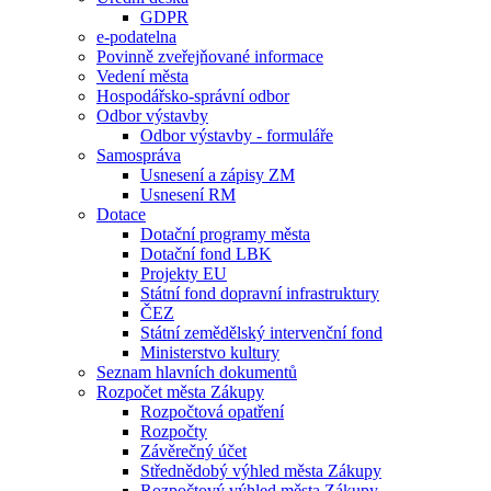
GDPR
e-podatelna
Povinně zveřejňované informace
Vedení města
Hospodářsko-správní odbor
Odbor výstavby
Odbor výstavby - formuláře
Samospráva
Usnesení a zápisy ZM
Usnesení RM
Dotace
Dotační programy města
Dotační fond LBK
Projekty EU
Státní fond dopravní infrastruktury
ČEZ
Státní zemědělský intervenční fond
Ministerstvo kultury
Seznam hlavních dokumentů
Rozpočet města Zákupy
Rozpočtová opatření
Rozpočty
Závěrečný účet
Střednědobý výhled města Zákupy
Rozpočtový výhled města Zákupy