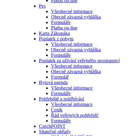
Platba on-line
Pes
Všeobecné informace
Obecně závazná vyhláška
Formuláře
Platba on-line
Karta Zákupáka
Poplatek z pobytu
Všeobecné informace
Obecně závazná vyhláška
Formuláře
Poplatek za užívání veřejného prostranství
Všeobecné informace
Obecně závazná vyhláška
Formulář
Bytová agenda
Všeobecné informace
Formuláře
Pohřebiště a pohřbívání
Všeobecné informace
Ceník
Řád veřejných pohřebišť
Formuláře
CzechPOINT
Sňatečné obřady