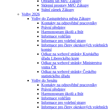
Obřadní síň MěÚ Zákupy
Sklepní prostory MěÚ Zákupy
Státní zámek Zákupy
Volby 2026
Volby do Zastupitelstva města Zákupy
Kontakty na odpovědné pracovníky
Právní předpisy
Harmonogram úkolů a lhůt
Informace voličům
Informace pro volební strany
Informace pro členy okrskových volebních
komisí
Odkaz na webové stránky Krajského
úřadu Libereckého kraje
Odkaz na webové stránky Ministerstva
vnitra ČR
Odkaz na webové stránky Českého
statistického úřadu
Volby do Senátu
Kontakty na odpovědné pracovníky
Právní předpisy
Harmonogram úkolů a lhůt
Informace voličům
Informace pro volební strany
Informace pro členy okrskových volebních