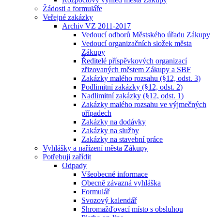
Žádosti a formuláře
Veřejné zakázky
Archiv VZ 2011-2017
Vedoucí odborů Městského úřadu Zákupy
Vedoucí organizačních složek města
Zákupy
Ředitelé příspěvkových organizací
zřizovaných městem Zákupy a SBF
Zakázky malého rozsahu (§12, odst. 3)
Podlimitní zakázky (§12, odst. 2)
Nadlimitní zakázky (§12, odst. 1)
Zakázky malého rozsahu ve výjmečných
případech
Zakázky na dodávky
Zakázky na služby
Zakázky na stavební práce
Vyhlášky a nařízení města Zákupy
Potřebuji zařídit
Odpady
Všeobecné informace
Obecně závazná vyhláška
Formulář
Svozový kalendář
Shromažďovací místo s obsluhou