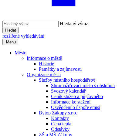
Hledaný výraz
Hledat
rozšířené vyhledávání
Menu
Město
Informace o městě
Historie
Památky a zajímavosti
Organizace města
Služby místního hospodářství
Shromažďovací místo s obsluhou
Svozový kalendář
Ceník služeb a půjčovného
Informace ke stažení
Osvědčení o úspoře emisí
Bytop Zákupy s.r.o.
Kontakty
Cena tepla
Odstávky
ZŠ a MŠ Zákupy