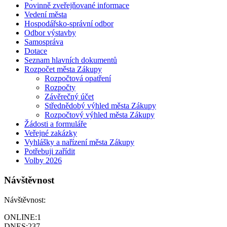
Povinně zveřejňované informace
Vedení města
Hospodářsko-správní odbor
Odbor výstavby
Samospráva
Dotace
Seznam hlavních dokumentů
Rozpočet města Zákupy
Rozpočtová opatření
Rozpočty
Závěrečný účet
Střednědobý výhled města Zákupy
Rozpočtový výhled města Zákupy
Žádosti a formuláře
Veřejné zakázky
Vyhlášky a nařízení města Zákupy
Potřebuji zařídit
Volby 2026
Návštěvnost
Návštěvnost:
ONLINE:
1
DNES:
237