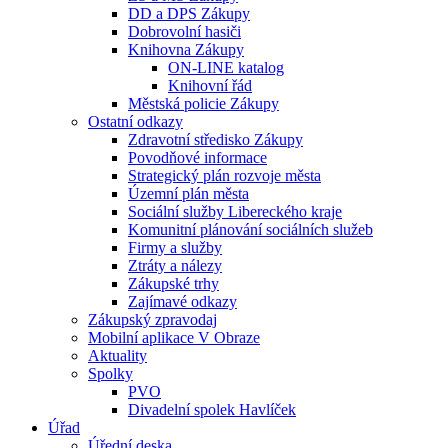
DD a DPS Zákupy
Dobrovolní hasiči
Knihovna Zákupy
ON-LINE katalog
Knihovní řád
Městská policie Zákupy
Ostatní odkazy
Zdravotní středisko Zákupy
Povodňové informace
Strategický plán rozvoje města
Územní plán města
Sociální služby Libereckého kraje
Komunitní plánování sociálních služeb
Firmy a služby
Ztráty a nálezy
Zákupské trhy
Zajímavé odkazy
Zákupský zpravodaj
Mobilní aplikace V Obraze
Aktuality
Spolky
PVO
Divadelní spolek Havlíček
Úřad
Úřední deska