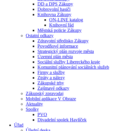
DD a DPS Zákupy
Dobrovolní hasiči
Knihovna Zákupy
ON-LINE katalog
Knihovní řád
Městská policie Zákupy
Ostatní odkazy
Zdravotní středisko Zákupy
Povodňové informace
Strategický plán rozvoje města
Územní plán města
Sociální služby Libereckého kraje
Komunitní plánování sociálních služeb
Firmy a služby
Ztráty a nálezy
Zákupské trhy
Zajímavé odkazy
Zákupský zpravodaj
Mobilní aplikace V Obraze
Aktuality
Spolky
PVO
Divadelní spolek Havlíček
Úřad
Úřední deska