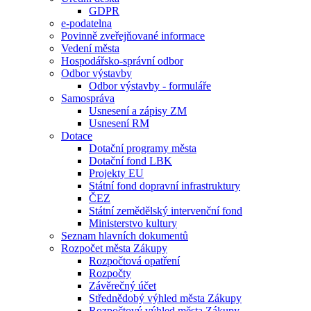
GDPR
e-podatelna
Povinně zveřejňované informace
Vedení města
Hospodářsko-správní odbor
Odbor výstavby
Odbor výstavby - formuláře
Samospráva
Usnesení a zápisy ZM
Usnesení RM
Dotace
Dotační programy města
Dotační fond LBK
Projekty EU
Státní fond dopravní infrastruktury
ČEZ
Státní zemědělský intervenční fond
Ministerstvo kultury
Seznam hlavních dokumentů
Rozpočet města Zákupy
Rozpočtová opatření
Rozpočty
Závěrečný účet
Střednědobý výhled města Zákupy
Rozpočtový výhled města Zákupy