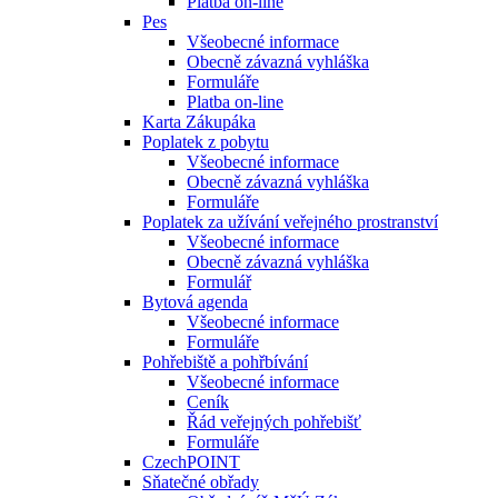
Platba on-line
Pes
Všeobecné informace
Obecně závazná vyhláška
Formuláře
Platba on-line
Karta Zákupáka
Poplatek z pobytu
Všeobecné informace
Obecně závazná vyhláška
Formuláře
Poplatek za užívání veřejného prostranství
Všeobecné informace
Obecně závazná vyhláška
Formulář
Bytová agenda
Všeobecné informace
Formuláře
Pohřebiště a pohřbívání
Všeobecné informace
Ceník
Řád veřejných pohřebišť
Formuláře
CzechPOINT
Sňatečné obřady