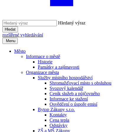
Hledaný výraz
Hledat
rozšířené vyhledávání
Menu
Město
Informace o městě
Historie
Památky a zajímavosti
Organizace města
Služby místního hospodářství
Shromažďovací místo s obsluhou
Svozový kalendář
Ceník služeb a půjčovného
Informace ke stažení
Osvědčení o úspoře emisí
Bytop Zákupy s.r.o.
Kontakty
Cena tepla
Odstávky
ZŠ a MŠ Zákupy