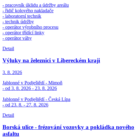
- pracovník úklidu a údržby areálu
- řidič kolového nakladače
- laboratorní technik
- technik údržby
- operátor výrobního procesu
- operátor třídící linky
- operátor váhy
Detail
Výluky na železnici v Libereckém kraji
3. 8.
2026
Jablonné v Podještědí - Mimoň
- od 3. 8. 2026 - 23. 8. 2026
Jablonné v Podještědí - Česká Lípa
- od 23. 8. - 27. 8. 2026
Detail
Borská ulice - frézování vozovky a pokládka nového
asfaltu