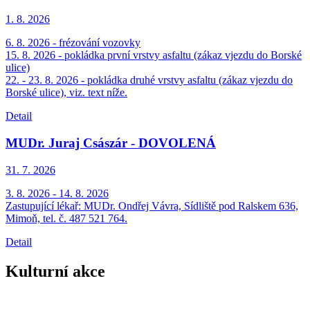
1. 8.
2026
6. 8. 2026 - frézování vozovky
15. 8. 2026 - pokládka první vrstvy asfaltu (zákaz vjezdu do Borské
ulice)
22. - 23. 8. 2026 - pokládka druhé vrstvy asfaltu (zákaz vjezdu do
Borské ulice), viz. text níže.
Detail
MUDr. Juraj Császár - DOVOLENÁ
31. 7.
2026
3. 8. 2026 - 14. 8. 2026
Zastupující lékař: MUDr. Ondřej Vávra, Sídliště pod Ralskem 636,
Mimoň, tel. č. 487 521 764.
Detail
Kulturní akce