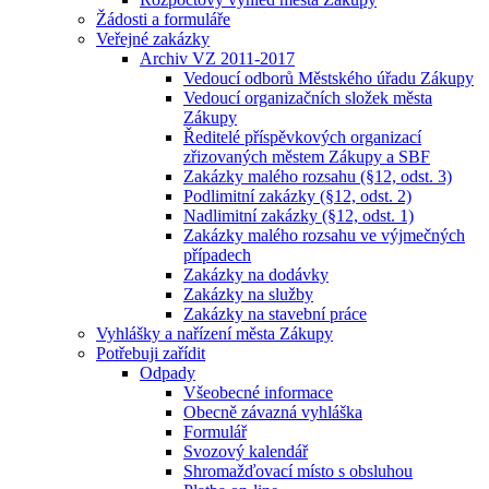
Žádosti a formuláře
Veřejné zakázky
Archiv VZ 2011-2017
Vedoucí odborů Městského úřadu Zákupy
Vedoucí organizačních složek města
Zákupy
Ředitelé příspěvkových organizací
zřizovaných městem Zákupy a SBF
Zakázky malého rozsahu (§12, odst. 3)
Podlimitní zakázky (§12, odst. 2)
Nadlimitní zakázky (§12, odst. 1)
Zakázky malého rozsahu ve výjmečných
případech
Zakázky na dodávky
Zakázky na služby
Zakázky na stavební práce
Vyhlášky a nařízení města Zákupy
Potřebuji zařídit
Odpady
Všeobecné informace
Obecně závazná vyhláška
Formulář
Svozový kalendář
Shromažďovací místo s obsluhou