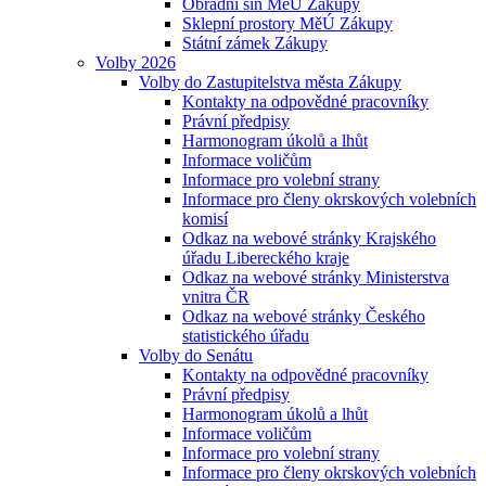
Obřadní síň MěÚ Zákupy
Sklepní prostory MěÚ Zákupy
Státní zámek Zákupy
Volby 2026
Volby do Zastupitelstva města Zákupy
Kontakty na odpovědné pracovníky
Právní předpisy
Harmonogram úkolů a lhůt
Informace voličům
Informace pro volební strany
Informace pro členy okrskových volebních
komisí
Odkaz na webové stránky Krajského
úřadu Libereckého kraje
Odkaz na webové stránky Ministerstva
vnitra ČR
Odkaz na webové stránky Českého
statistického úřadu
Volby do Senátu
Kontakty na odpovědné pracovníky
Právní předpisy
Harmonogram úkolů a lhůt
Informace voličům
Informace pro volební strany
Informace pro členy okrskových volebních