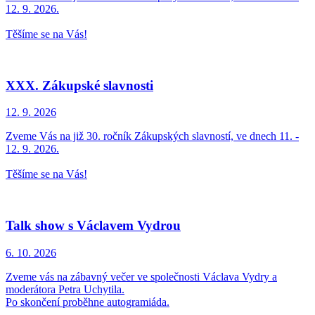
12. 9. 2026.
Těšíme se na Vás!
XXX. Zákupské slavnosti
12. 9.
2026
Zveme Vás na již 30. ročník Zákupských slavností, ve dnech 11. -
12. 9. 2026.
Těšíme se na Vás!
Talk show s Václavem Vydrou
6. 10.
2026
Zveme vás na zábavný večer ve společnosti Václava Vydry a
moderátora Petra Uchytila.
Po skončení proběhne autogramiáda.