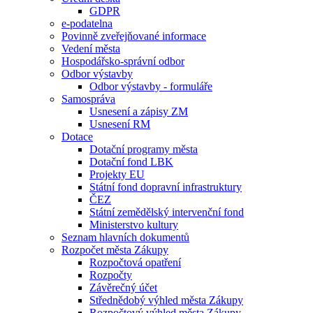
GDPR
e-podatelna
Povinně zveřejňované informace
Vedení města
Hospodářsko-správní odbor
Odbor výstavby
Odbor výstavby - formuláře
Samospráva
Usnesení a zápisy ZM
Usnesení RM
Dotace
Dotační programy města
Dotační fond LBK
Projekty EU
Státní fond dopravní infrastruktury
ČEZ
Státní zemědělský intervenční fond
Ministerstvo kultury
Seznam hlavních dokumentů
Rozpočet města Zákupy
Rozpočtová opatření
Rozpočty
Závěrečný účet
Střednědobý výhled města Zákupy
Rozpočtový výhled města Zákupy