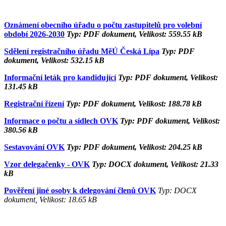
Oznámení obecního úřadu o počtu zastupitelů pro volební
období 2026-2030
Typ: PDF dokument, Velikost: 559.55 kB
Sdělení registračního úřadu MěÚ Česká Lípa
Typ: PDF
dokument, Velikost: 532.15 kB
Informační leták pro kandidující
Typ: PDF dokument, Velikost:
131.45 kB
Registrační řízení
Typ: PDF dokument, Velikost: 188.78 kB
Informace o počtu a sídlech OVK
Typ: PDF dokument, Velikost:
380.56 kB
Sestavování OVK
Typ: PDF dokument, Velikost: 204.25 kB
Vzor delegačenky - OVK
Typ: DOCX dokument, Velikost: 21.33
kB
Pověření jiné osoby k delegování členů OVK
Typ: DOCX
dokument, Velikost: 18.65 kB