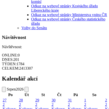
komisí
Odkaz na webové stránky Krajského úřadu
Libereckého kraje
Odkaz na webové stránky Ministerstva vnitra ČR
Odkaz na webové stránky Českého statistického
úřadu
Volby do Senátu
Návštěvnost
Návštěvnost:
ONLINE:
0
DNES:
201
TÝDEN:
1784
CELKEM:
2413307
Kalendář akcí
Srpen
2026
Po
Út
St
Čt
Pá
So
27
28
29
30
31
1
2
2
2
2
2
2
2
2
Kajkovy
Kajkovy
Kajkovy
Kajkovy
Kajkovy
Kajkovy
Ka