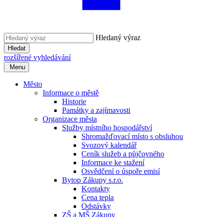
Hledaný výraz
Hledat
rozšířené vyhledávání
Menu
Město
Informace o městě
Historie
Památky a zajímavosti
Organizace města
Služby místního hospodářství
Shromažďovací místo s obsluhou
Svozový kalendář
Ceník služeb a půjčovného
Informace ke stažení
Osvědčení o úspoře emisí
Bytop Zákupy s.r.o.
Kontakty
Cena tepla
Odstávky
ZŠ a MŠ Zákupy