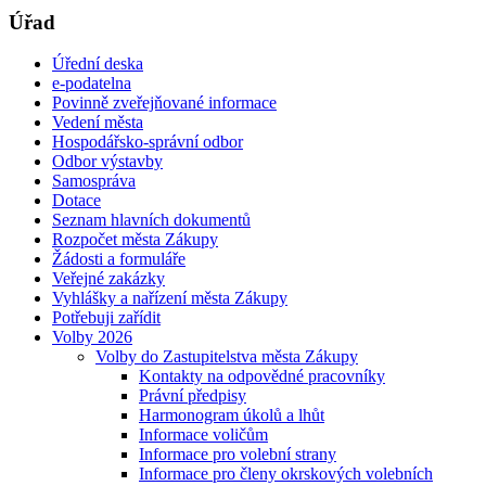
Úřad
Úřední deska
e-podatelna
Povinně zveřejňované informace
Vedení města
Hospodářsko-správní odbor
Odbor výstavby
Samospráva
Dotace
Seznam hlavních dokumentů
Rozpočet města Zákupy
Žádosti a formuláře
Veřejné zakázky
Vyhlášky a nařízení města Zákupy
Potřebuji zařídit
Volby 2026
Volby do Zastupitelstva města Zákupy
Kontakty na odpovědné pracovníky
Právní předpisy
Harmonogram úkolů a lhůt
Informace voličům
Informace pro volební strany
Informace pro členy okrskových volebních