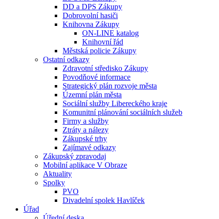
DD a DPS Zákupy
Dobrovolní hasiči
Knihovna Zákupy
ON-LINE katalog
Knihovní řád
Městská policie Zákupy
Ostatní odkazy
Zdravotní středisko Zákupy
Povodňové informace
Strategický plán rozvoje města
Územní plán města
Sociální služby Libereckého kraje
Komunitní plánování sociálních služeb
Firmy a služby
Ztráty a nálezy
Zákupské trhy
Zajímavé odkazy
Zákupský zpravodaj
Mobilní aplikace V Obraze
Aktuality
Spolky
PVO
Divadelní spolek Havlíček
Úřad
Úřední deska