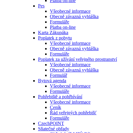
Platba on-line
Pes
Všeobecné informace
Obecně závazná vyhláška
Formuláře
Platba on-line
Karta Zákupáka
Poplatek z pobytu
Všeobecné informace
Obecně závazná vyhláška
Formuláře
Poplatek za užívání veřejného prostranství
Všeobecné informace
Obecně závazná vyhláška
Formulář
Bytová agenda
Všeobecné informace
Formuláře
Pohřebiště a pohřbívání
Všeobecné informace
Ceník
Řád veřejných pohřebišť
Formuláře
CzechPOINT
Sňatečné obřady