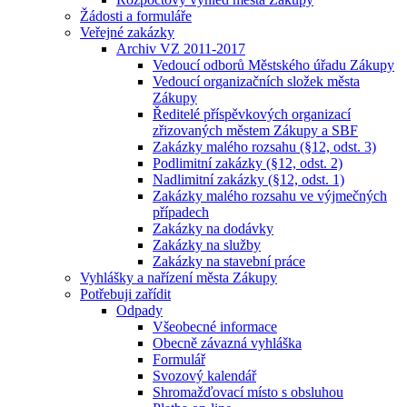
Žádosti a formuláře
Veřejné zakázky
Archiv VZ 2011-2017
Vedoucí odborů Městského úřadu Zákupy
Vedoucí organizačních složek města
Zákupy
Ředitelé příspěvkových organizací
zřizovaných městem Zákupy a SBF
Zakázky malého rozsahu (§12, odst. 3)
Podlimitní zakázky (§12, odst. 2)
Nadlimitní zakázky (§12, odst. 1)
Zakázky malého rozsahu ve výjmečných
případech
Zakázky na dodávky
Zakázky na služby
Zakázky na stavební práce
Vyhlášky a nařízení města Zákupy
Potřebuji zařídit
Odpady
Všeobecné informace
Obecně závazná vyhláška
Formulář
Svozový kalendář
Shromažďovací místo s obsluhou