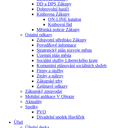
DD a DPS Zákupy
Dobrovolní hasiči
Knihovna Zákupy
ON-LINE katalog
Knihovní řád
Městská policie Zákupy
Ostatní odkazy
Zdravotní středisko Zákupy
Povodňové informace
Strategický plán rozvoje města
Územní plán města
Sociální služby Libereckého kraje
Komunitní plánování sociálních služeb
Firmy a služby
Ztráty a nálezy
Zákupské trhy
Zajímavé odkazy
Zákupský zpravodaj
Mobilní aplikace V Obraze
Aktuality
Spolky
PVO
Divadelní spolek Havlíček
Úřad
Úřední deska