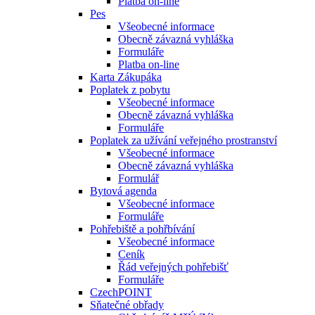
Platba on-line
Pes
Všeobecné informace
Obecně závazná vyhláška
Formuláře
Platba on-line
Karta Zákupáka
Poplatek z pobytu
Všeobecné informace
Obecně závazná vyhláška
Formuláře
Poplatek za užívání veřejného prostranství
Všeobecné informace
Obecně závazná vyhláška
Formulář
Bytová agenda
Všeobecné informace
Formuláře
Pohřebiště a pohřbívání
Všeobecné informace
Ceník
Řád veřejných pohřebišť
Formuláře
CzechPOINT
Sňatečné obřady