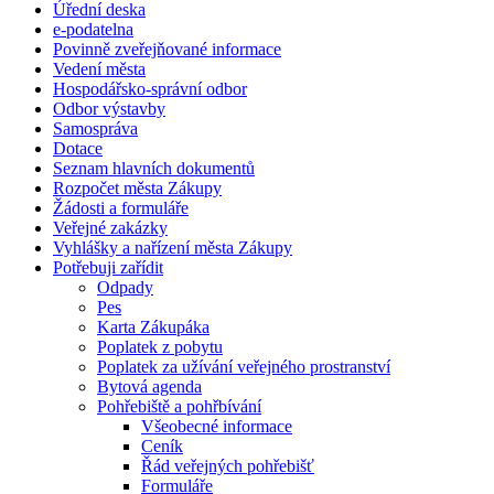
Úřední deska
e-podatelna
Povinně zveřejňované informace
Vedení města
Hospodářsko-správní odbor
Odbor výstavby
Samospráva
Dotace
Seznam hlavních dokumentů
Rozpočet města Zákupy
Žádosti a formuláře
Veřejné zakázky
Vyhlášky a nařízení města Zákupy
Potřebuji zařídit
Odpady
Pes
Karta Zákupáka
Poplatek z pobytu
Poplatek za užívání veřejného prostranství
Bytová agenda
Pohřebiště a pohřbívání
Všeobecné informace
Ceník
Řád veřejných pohřebišť
Formuláře