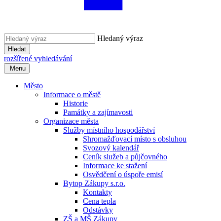
Hledaný výraz
Hledat
rozšířené vyhledávání
Menu
Město
Informace o městě
Historie
Památky a zajímavosti
Organizace města
Služby místního hospodářství
Shromažďovací místo s obsluhou
Svozový kalendář
Ceník služeb a půjčovného
Informace ke stažení
Osvědčení o úspoře emisí
Bytop Zákupy s.r.o.
Kontakty
Cena tepla
Odstávky
ZŠ a MŠ Zákupy