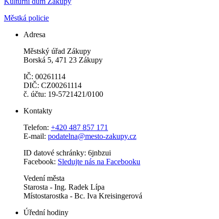
Kulturní dům Zákupy
Městká policie
Adresa
Městský úřad Zákupy
Borská 5, 471 23 Zákupy
IČ: 00261114
DIČ: CZ00261114
č. účtu: 19-5721421/0100
Kontakty
Telefon:
+420 487 857 171
E-mail:
podatelna@mesto-zakupy.cz
ID datové schránky: 6jnbzui
Facebook:
Sledujte nás na Facebooku
Vedení města
Starosta - Ing. Radek Lípa
Místostarostka - Bc. Iva Kreisingerová
Úřední hodiny