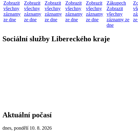
Zobrazit
Zobrazit
Zobrazit
Zobrazit
Zobrazit
Zákupech
Zo
všechny
všechny
všechny
všechny
všechny
Zobrazit
vš
záznamy
záznamy
záznamy
záznamy
záznamy
všechny
zá
ze dne
ze dne
ze dne
ze dne
ze dne
záznamy ze
ze
dne
Sociální služby Libereckého kraje
Aktuální počasí
dnes, pondělí 10. 8. 2026