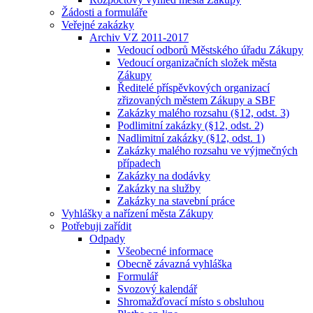
Žádosti a formuláře
Veřejné zakázky
Archiv VZ 2011-2017
Vedoucí odborů Městského úřadu Zákupy
Vedoucí organizačních složek města
Zákupy
Ředitelé příspěvkových organizací
zřizovaných městem Zákupy a SBF
Zakázky malého rozsahu (§12, odst. 3)
Podlimitní zakázky (§12, odst. 2)
Nadlimitní zakázky (§12, odst. 1)
Zakázky malého rozsahu ve výjmečných
případech
Zakázky na dodávky
Zakázky na služby
Zakázky na stavební práce
Vyhlášky a nařízení města Zákupy
Potřebuji zařídit
Odpady
Všeobecné informace
Obecně závazná vyhláška
Formulář
Svozový kalendář
Shromažďovací místo s obsluhou