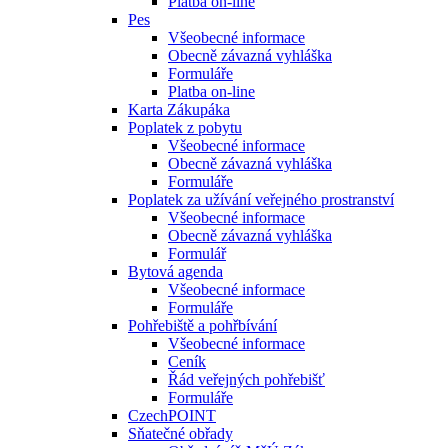
Platba on-line
Pes
Všeobecné informace
Obecně závazná vyhláška
Formuláře
Platba on-line
Karta Zákupáka
Poplatek z pobytu
Všeobecné informace
Obecně závazná vyhláška
Formuláře
Poplatek za užívání veřejného prostranství
Všeobecné informace
Obecně závazná vyhláška
Formulář
Bytová agenda
Všeobecné informace
Formuláře
Pohřebiště a pohřbívání
Všeobecné informace
Ceník
Řád veřejných pohřebišť
Formuláře
CzechPOINT
Sňatečné obřady