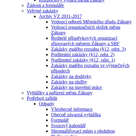
Žádosti a formuláře
Veřejné zakázky
Archiv VZ 2011-2017
Vedoucí odborů Městského úřadu Zákupy
Vedoucí organizačních složek města
Zákupy
Ředitelé příspěvkových organizací
zřizovaných městem Zákupy a SBF
Zakázky malého rozsahu (§12, odst. 3)
Podlimitní zakázky (§12, odst. 2)
Nadlimitní zakázky (§12, odst. 1)
Zakázky malého rozsahu ve výjmečných
případech
Zakázky na dodávky
Zakázky na služby
Zakázky na stavební práce
Vyhlášky a nařízení města Zákupy
Potřebuji zařídit
Odpady
Všeobecné informace
Obecně závazná vyhláška
Formulář
Svozový kalendář
Shromažďovací místo s obsluhou