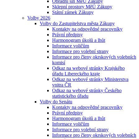
Obřadní síň MěÚ Zákupy
Sklepní prostory MěÚ Zákupy
Státní zámek Zákupy
Volby 2026
Volby do Zastupitelstva města Zákupy
Kontakty na odpovědné pracovníky
Právní předpisy
Harmonogram úkolů a lhůt
Informace voličům
Informace pro volební strany
Informace pro členy okrskových volebních
komisí
Odkaz na webové stránky Krajského
úřadu Libereckého kraje
Odkaz na webové stránky Ministerstva
vnitra ČR
Odkaz na webové stránky Českého
statistického úřadu
Volby do Senátu
Kontakty na odpovědné pracovníky
Právní předpisy
Harmonogram úkolů a lhůt
Informace voličům
Informace pro volební strany
Informace pro členy okrskových volebních