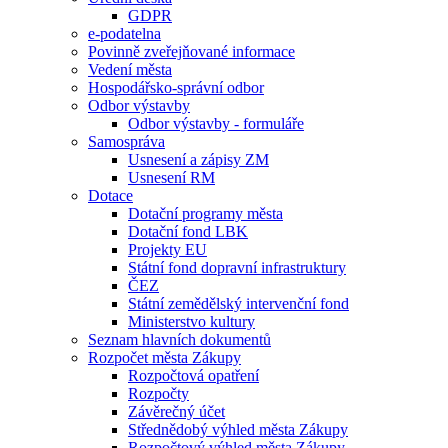
GDPR
e-podatelna
Povinně zveřejňované informace
Vedení města
Hospodářsko-správní odbor
Odbor výstavby
Odbor výstavby - formuláře
Samospráva
Usnesení a zápisy ZM
Usnesení RM
Dotace
Dotační programy města
Dotační fond LBK
Projekty EU
Státní fond dopravní infrastruktury
ČEZ
Státní zemědělský intervenční fond
Ministerstvo kultury
Seznam hlavních dokumentů
Rozpočet města Zákupy
Rozpočtová opatření
Rozpočty
Závěrečný účet
Střednědobý výhled města Zákupy
Rozpočtový výhled města Zákupy