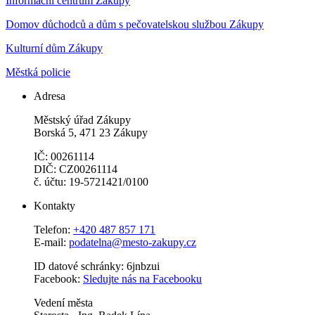
Informační centrum Zákupy
Domov důchodců a dům s pečovatelskou službou Zákupy
Kulturní dům Zákupy
Městká policie
Adresa
Městský úřad Zákupy
Borská 5, 471 23 Zákupy
IČ: 00261114
DIČ: CZ00261114
č. účtu: 19-5721421/0100
Kontakty
Telefon:
+420 487 857 171
E-mail:
podatelna@mesto-zakupy.cz
ID datové schránky: 6jnbzui
Facebook:
Sledujte nás na Facebooku
Vedení města