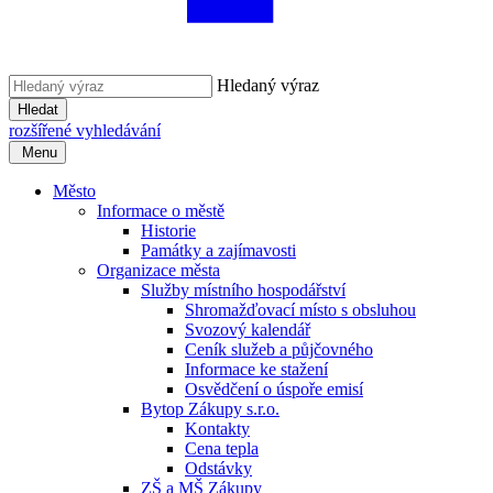
Hledaný výraz
Hledat
rozšířené vyhledávání
Menu
Město
Informace o městě
Historie
Památky a zajímavosti
Organizace města
Služby místního hospodářství
Shromažďovací místo s obsluhou
Svozový kalendář
Ceník služeb a půjčovného
Informace ke stažení
Osvědčení o úspoře emisí
Bytop Zákupy s.r.o.
Kontakty
Cena tepla
Odstávky
ZŠ a MŠ Zákupy