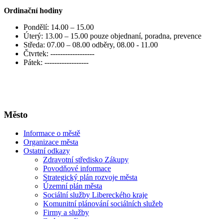
Ordinační hodiny
Pondělí: 14.00 – 15.00
Úterý: 13.00 – 15.00 pouze objednaní, poradna, prevence
Středa: 07.00 – 08.00 odběry, 08.00 - 11.00
Čtvrtek: ------------------
Pátek: ------------------
Město
Informace o městě
Organizace města
Ostatní odkazy
Zdravotní středisko Zákupy
Povodňové informace
Strategický plán rozvoje města
Územní plán města
Sociální služby Libereckého kraje
Komunitní plánování sociálních služeb
Firmy a služby