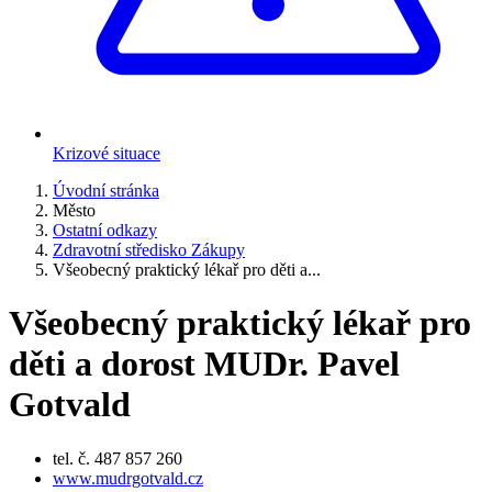
Krizové situace
Úvodní stránka
Město
Ostatní odkazy
Zdravotní středisko Zákupy
Všeobecný praktický lékař pro děti a...
Všeobecný praktický lékař pro
děti a dorost MUDr. Pavel
Gotvald
tel. č. 487 857 260
www.mudrgotvald.cz