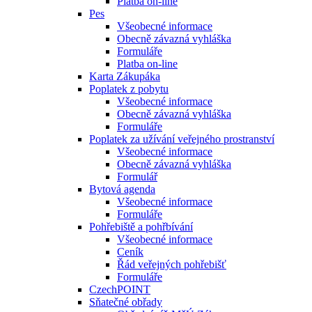
Platba on-line
Pes
Všeobecné informace
Obecně závazná vyhláška
Formuláře
Platba on-line
Karta Zákupáka
Poplatek z pobytu
Všeobecné informace
Obecně závazná vyhláška
Formuláře
Poplatek za užívání veřejného prostranství
Všeobecné informace
Obecně závazná vyhláška
Formulář
Bytová agenda
Všeobecné informace
Formuláře
Pohřebiště a pohřbívání
Všeobecné informace
Ceník
Řád veřejných pohřebišť
Formuláře
CzechPOINT
Sňatečné obřady