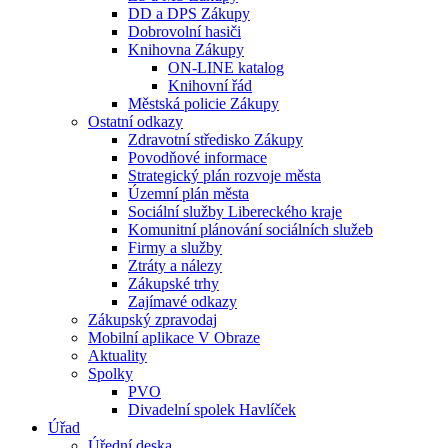
DD a DPS Zákupy
Dobrovolní hasiči
Knihovna Zákupy
ON-LINE katalog
Knihovní řád
Městská policie Zákupy
Ostatní odkazy
Zdravotní středisko Zákupy
Povodňové informace
Strategický plán rozvoje města
Územní plán města
Sociální služby Libereckého kraje
Komunitní plánování sociálních služeb
Firmy a služby
Ztráty a nálezy
Zákupské trhy
Zajímavé odkazy
Zákupský zpravodaj
Mobilní aplikace V Obraze
Aktuality
Spolky
PVO
Divadelní spolek Havlíček
Úřad
Úřední deska