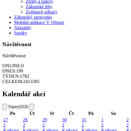
Ztráty a nálezy
Zákupské trhy
Zajímavé odkazy
Zákupský zpravodaj
Mobilní aplikace V Obraze
Aktuality
Spolky
Návštěvnost
Návštěvnost:
ONLINE:
0
DNES:
199
TÝDEN:
1782
CELKEM:
2413305
Kalendář akcí
Srpen
2026
Po
Út
St
Čt
Pá
So
27
28
29
30
31
1
2
2
2
2
2
2
2
2
Kajkovy
Kajkovy
Kajkovy
Kajkovy
Kajkovy
Kajkovy
Ka