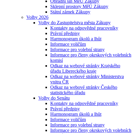
Obřadní síň MěÚ Zákupy
Sklepní prostory MěÚ Zákupy
Státní zámek Zákupy
Volby 2026
Volby do Zastupitelstva města Zákupy
Kontakty na odpovědné pracovníky
Právní předpisy
Harmonogram úkolů a lhůt
Informace voličům
Informace pro volební strany
Informace pro členy okrskových volebních
komisí
Odkaz na webové stránky Krajského
úřadu Libereckého kraje
Odkaz na webové stránky Ministerstva
vnitra ČR
Odkaz na webové stránky Českého
statistického úřadu
Volby do Senátu
Kontakty na odpovědné pracovníky
Právní předpisy
Harmonogram úkolů a lhůt
Informace voličům
Informace pro volební strany
Informace pro členy okrskových volebních