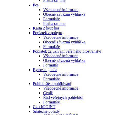
Platba on-line
Pes
Všeobecné informace
Obecně závazná vyhláška
Formuláře
Platba on-line
Karta Zákupáka
Poplatek z pobytu
Všeobecné informace
Obecně závazná vyhláška
Formuláře
Poplatek za užívání veřejného prostranství
Všeobecné informace
Obecně závazná vyhláška
Formulář
Bytová agenda
Všeobecné informace
Formuláře
Pohřebiště a pohřbívání
Všeobecné informace
Ceník
Řád veřejných pohřebišť
Formuláře
CzechPOINT
Sňatečné obřady