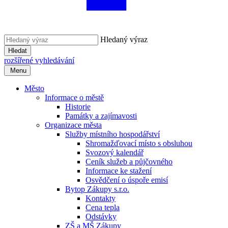
Hledaný výraz
Hledat
rozšířené vyhledávání
Menu
Město
Informace o městě
Historie
Památky a zajímavosti
Organizace města
Služby místního hospodářství
Shromažďovací místo s obsluhou
Svozový kalendář
Ceník služeb a půjčovného
Informace ke stažení
Osvědčení o úspoře emisí
Bytop Zákupy s.r.o.
Kontakty
Cena tepla
Odstávky
ZŠ a MŠ Zákupy