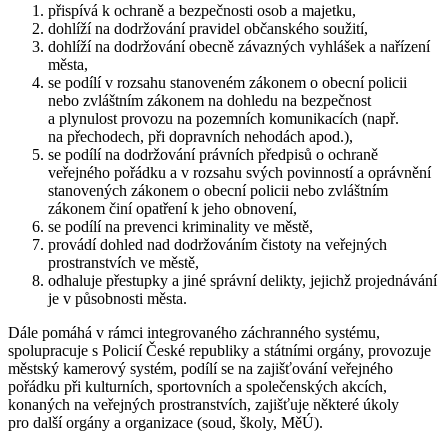
přispívá k ochraně a bezpečnosti osob a majetku,
dohlíží na dodržování pravidel občanského soužití,
dohlíží na dodržování obecně závazných vyhlášek a nařízení
města,
se podílí v rozsahu stanoveném zákonem o obecní policii
nebo zvláštním zákonem na dohledu na bezpečnost
a plynulost provozu na pozemních komunikacích (např.
na přechodech, při dopravních nehodách apod.),
se podílí na dodržování právních předpisů o ochraně
veřejného pořádku a v rozsahu svých povinností a oprávnění
stanovených zákonem o obecní policii nebo zvláštním
zákonem činí opatření k jeho obnovení,
se podílí na prevenci kriminality ve městě,
provádí dohled nad dodržováním čistoty na veřejných
prostranstvích ve městě,
odhaluje přestupky a jiné správní delikty, jejichž projednávání
je v působnosti města.
Dále pomáhá v rámci integrovaného záchranného systému,
spolupracuje s Policií České republiky a státními orgány, provozuje
městský kamerový systém, podílí se na zajišťování veřejného
pořádku při kulturních, sportovních a společenských akcích,
konaných na veřejných prostranstvích, zajišťuje některé úkoly
pro další orgány a organizace (soud, školy, MěÚ).