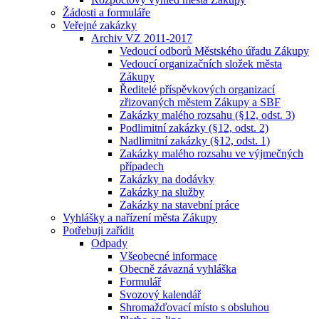
Žádosti a formuláře
Veřejné zakázky
Archiv VZ 2011-2017
Vedoucí odborů Městského úřadu Zákupy
Vedoucí organizačních složek města
Zákupy
Ředitelé příspěvkových organizací
zřizovaných městem Zákupy a SBF
Zakázky malého rozsahu (§12, odst. 3)
Podlimitní zakázky (§12, odst. 2)
Nadlimitní zakázky (§12, odst. 1)
Zakázky malého rozsahu ve výjmečných
případech
Zakázky na dodávky
Zakázky na služby
Zakázky na stavební práce
Vyhlášky a nařízení města Zákupy
Potřebuji zařídit
Odpady
Všeobecné informace
Obecně závazná vyhláška
Formulář
Svozový kalendář
Shromažďovací místo s obsluhou