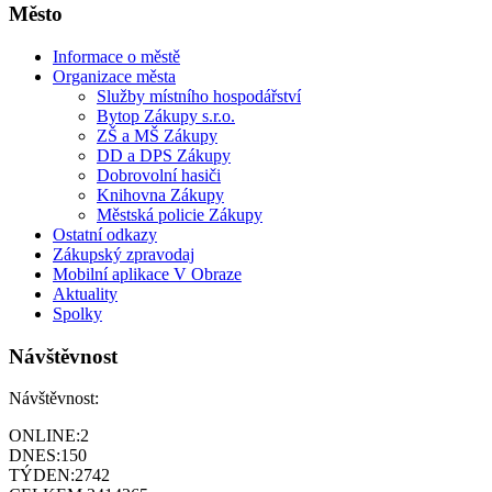
Město
Informace o městě
Organizace města
Služby místního hospodářství
Bytop Zákupy s.r.o.
ZŠ a MŠ Zákupy
DD a DPS Zákupy
Dobrovolní hasiči
Knihovna Zákupy
Městská
policie
Zákupy
Ostatní odkazy
Zákupský zpravodaj
Mobilní aplikace V Obraze
Aktuality
Spolky
Návštěvnost
Návštěvnost:
ONLINE:
2
DNES:
150
TÝDEN:
2742