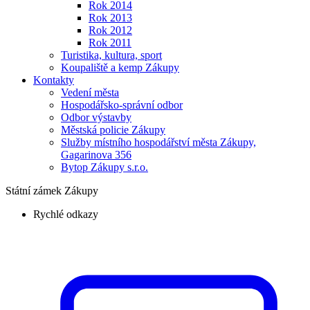
Rok 2014
Rok 2013
Rok 2012
Rok 2011
Turistika, kultura, sport
Koupaliště a kemp Zákupy
Kontakty
Vedení města
Hospodářsko-správní odbor
Odbor výstavby
Městská
policie
Zákupy
Služby místního hospodářství města Zákupy,
Gagarinova 356
Bytop Zákupy s.r.o.
Státní zámek Zákupy
Rychlé odkazy