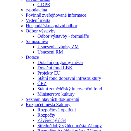
GDPR
e-podatelna
Povinně zveřejňované informace
Vedení města
Hospodářsko-správní odbor
Odbor výstavby
Odbor výstavby - formuláře
Samospráva
Usnesení a zápisy ZM
Usnesení RM
Dotace
Dotační programy města
Dotační fond LBK
Projekty EU
Státní fond dopravní infrastruktury
ČEZ
Státní zemědělský intervenční fond
Ministerstvo kultury
Seznam hlavních dokumentů
Rozpočet města Zákupy
Rozpočtová opatření
Rozpočty
Závěrečný účet
Střednědobý výhled města Zákupy
Rozpočtový výhled města Zákupy