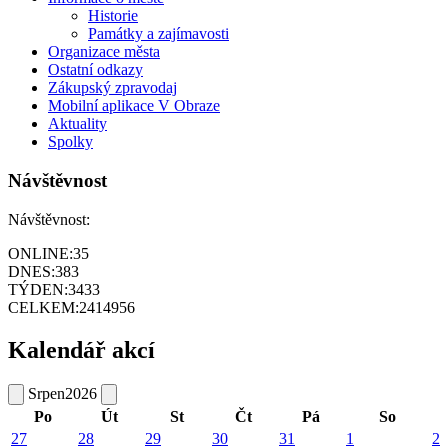
Historie
Památky a zajímavosti
Organizace města
Ostatní odkazy
Zákupský zpravodaj
Mobilní aplikace V Obraze
Aktuality
Spolky
Návštěvnost
Návštěvnost:
ONLINE:
35
DNES:
383
TÝDEN:
3433
CELKEM:
2414956
Kalendář akcí
Srpen
2026
Po
Út
St
Čt
Pá
So
27
28
29
30
31
1
2