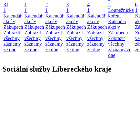
31
1
2
3
4
2
6
1
1
1
1
1
Loupežnické
1
Kalendář
Kalendář
Kalendář
Kalendář
Kalendář
koření
Ka
akcí v
akcí v
akcí v
akcí v
akcí v
Kalendář
ak
Zákupech
Zákupech
Zákupech
Zákupech
Zákupech
akcí v
Zá
Zobrazit
Zobrazit
Zobrazit
Zobrazit
Zobrazit
Zákupech
Zo
všechny
všechny
všechny
všechny
všechny
Zobrazit
vš
záznamy
záznamy
záznamy
záznamy
záznamy
všechny
zá
ze dne
ze dne
ze dne
ze dne
ze dne
záznamy ze
ze
dne
Sociální služby Libereckého kraje