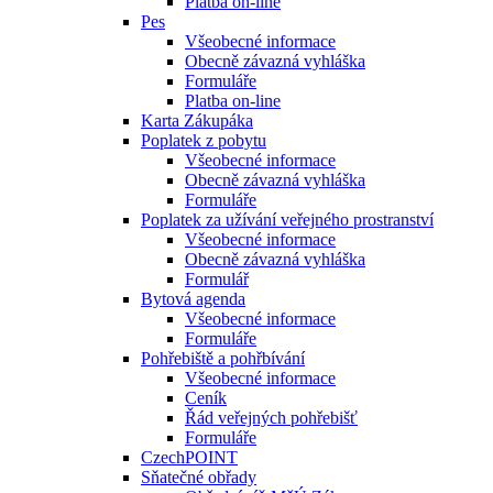
Platba on-line
Pes
Všeobecné informace
Obecně závazná vyhláška
Formuláře
Platba on-line
Karta Zákupáka
Poplatek z pobytu
Všeobecné informace
Obecně závazná vyhláška
Formuláře
Poplatek za užívání veřejného prostranství
Všeobecné informace
Obecně závazná vyhláška
Formulář
Bytová agenda
Všeobecné informace
Formuláře
Pohřebiště a pohřbívání
Všeobecné informace
Ceník
Řád veřejných pohřebišť
Formuláře
CzechPOINT
Sňatečné obřady