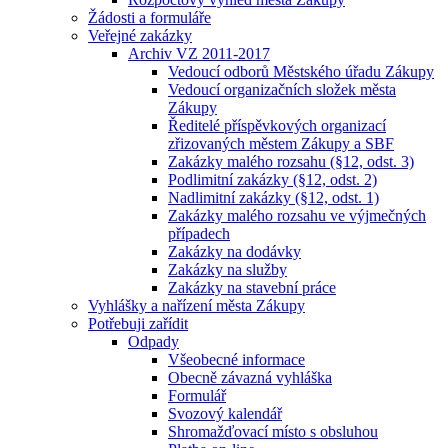
Žádosti a formuláře
Veřejné zakázky
Archiv VZ 2011-2017
Vedoucí odborů Městského úřadu Zákupy
Vedoucí organizačních složek města
Zákupy
Ředitelé příspěvkových organizací
zřizovaných městem Zákupy a SBF
Zakázky malého rozsahu (§12, odst. 3)
Podlimitní zakázky (§12, odst. 2)
Nadlimitní zakázky (§12, odst. 1)
Zakázky malého rozsahu ve výjmečných
případech
Zakázky na dodávky
Zakázky na služby
Zakázky na stavební práce
Vyhlášky a nařízení města Zákupy
Potřebuji zařídit
Odpady
Všeobecné informace
Obecně závazná vyhláška
Formulář
Svozový kalendář
Shromažďovací místo s obsluhou