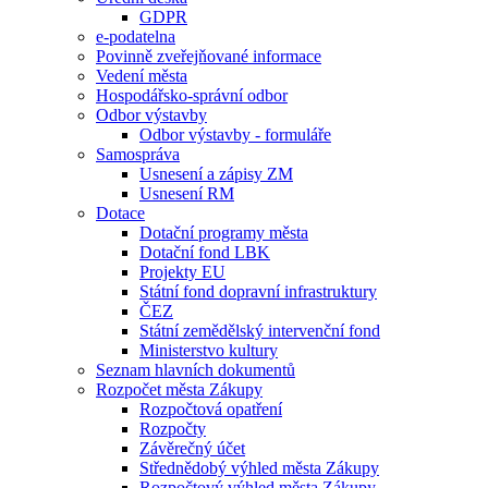
GDPR
e-podatelna
Povinně zveřejňované informace
Vedení města
Hospodářsko-správní odbor
Odbor výstavby
Odbor výstavby - formuláře
Samospráva
Usnesení a zápisy ZM
Usnesení RM
Dotace
Dotační programy města
Dotační fond LBK
Projekty EU
Státní fond dopravní infrastruktury
ČEZ
Státní zemědělský intervenční fond
Ministerstvo kultury
Seznam hlavních dokumentů
Rozpočet města Zákupy
Rozpočtová opatření
Rozpočty
Závěrečný účet
Střednědobý výhled města Zákupy
Rozpočtový výhled města Zákupy