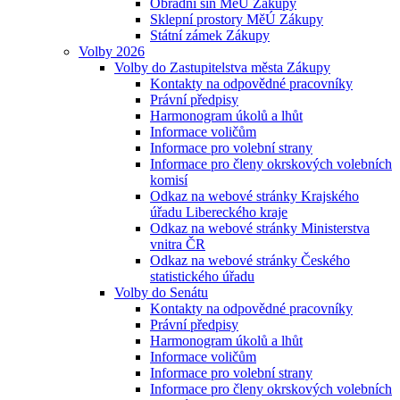
Obřadní síň MěÚ Zákupy
Sklepní prostory MěÚ Zákupy
Státní zámek Zákupy
Volby 2026
Volby do Zastupitelstva města Zákupy
Kontakty na odpovědné pracovníky
Právní předpisy
Harmonogram úkolů a lhůt
Informace voličům
Informace pro volební strany
Informace pro členy okrskových volebních
komisí
Odkaz na webové stránky Krajského
úřadu Libereckého kraje
Odkaz na webové stránky Ministerstva
vnitra ČR
Odkaz na webové stránky Českého
statistického úřadu
Volby do Senátu
Kontakty na odpovědné pracovníky
Právní předpisy
Harmonogram úkolů a lhůt
Informace voličům
Informace pro volební strany
Informace pro členy okrskových volebních