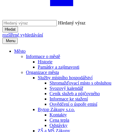
Hledaný výraz
Hledat
rozšířené vyhledávání
Menu
Město
Informace o městě
Historie
Památky a zajímavosti
Organizace města
Služby místního hospodářství
Shromažďovací místo s obsluhou
Svozový kalendář
Ceník služeb a půjčovného
Informace ke stažení
Osvědčení o úspoře emisí
Bytop Zákupy s.r.o.
Kontakty
Cena tepla
Odstávky
ZŠ a MŠ Zákupy