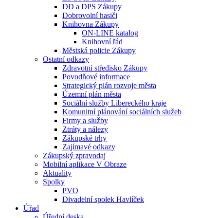
DD a DPS Zákupy
Dobrovolní hasiči
Knihovna Zákupy
ON-LINE katalog
Knihovní řád
Městská policie Zákupy
Ostatní odkazy
Zdravotní středisko Zákupy
Povodňové informace
Strategický plán rozvoje města
Územní plán města
Sociální služby Libereckého kraje
Komunitní plánování sociálních služeb
Firmy a služby
Ztráty a nálezy
Zákupské trhy
Zajímavé odkazy
Zákupský zpravodaj
Mobilní aplikace V Obraze
Aktuality
Spolky
PVO
Divadelní spolek Havlíček
Úřad
Úřední deska