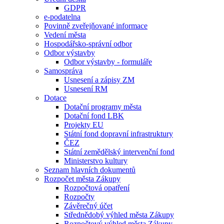
GDPR
e-podatelna
Povinně zveřejňované informace
Vedení města
Hospodářsko-správní odbor
Odbor výstavby
Odbor výstavby - formuláře
Samospráva
Usnesení a zápisy ZM
Usnesení RM
Dotace
Dotační programy města
Dotační fond LBK
Projekty EU
Státní fond dopravní infrastruktury
ČEZ
Státní zemědělský intervenční fond
Ministerstvo kultury
Seznam hlavních dokumentů
Rozpočet města Zákupy
Rozpočtová opatření
Rozpočty
Závěrečný účet
Střednědobý výhled města Zákupy
Rozpočtový výhled města Zákupy