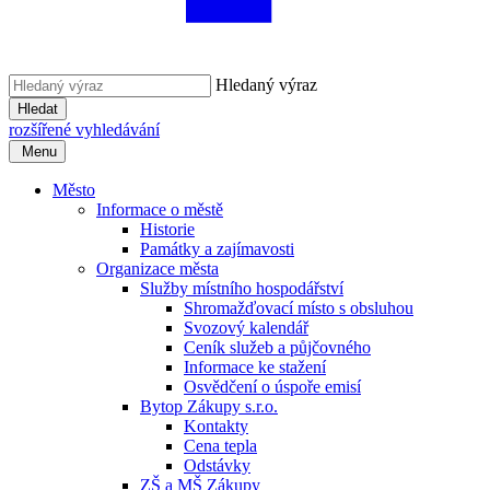
Hledaný výraz
Hledat
rozšířené vyhledávání
Menu
Město
Informace o městě
Historie
Památky a zajímavosti
Organizace města
Služby místního hospodářství
Shromažďovací místo s obsluhou
Svozový kalendář
Ceník služeb a půjčovného
Informace ke stažení
Osvědčení o úspoře emisí
Bytop Zákupy s.r.o.
Kontakty
Cena tepla
Odstávky
ZŠ a MŠ Zákupy