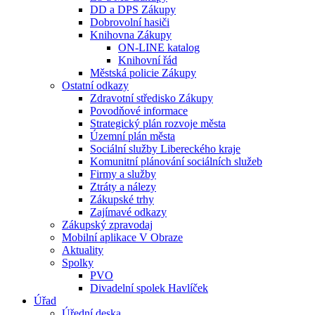
DD a DPS Zákupy
Dobrovolní hasiči
Knihovna Zákupy
ON-LINE katalog
Knihovní řád
Městská policie Zákupy
Ostatní odkazy
Zdravotní středisko Zákupy
Povodňové informace
Strategický plán rozvoje města
Územní plán města
Sociální služby Libereckého kraje
Komunitní plánování sociálních služeb
Firmy a služby
Ztráty a nálezy
Zákupské trhy
Zajímavé odkazy
Zákupský zpravodaj
Mobilní aplikace V Obraze
Aktuality
Spolky
PVO
Divadelní spolek Havlíček
Úřad
Úřední deska