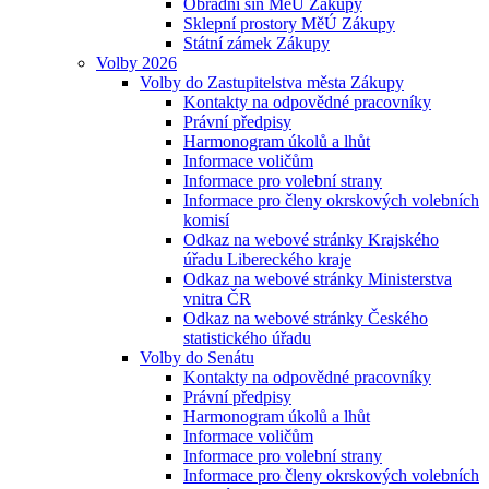
Obřadní síň MěÚ Zákupy
Sklepní prostory MěÚ Zákupy
Státní zámek Zákupy
Volby 2026
Volby do Zastupitelstva města Zákupy
Kontakty na odpovědné pracovníky
Právní předpisy
Harmonogram úkolů a lhůt
Informace voličům
Informace pro volební strany
Informace pro členy okrskových volebních
komisí
Odkaz na webové stránky Krajského
úřadu Libereckého kraje
Odkaz na webové stránky Ministerstva
vnitra ČR
Odkaz na webové stránky Českého
statistického úřadu
Volby do Senátu
Kontakty na odpovědné pracovníky
Právní předpisy
Harmonogram úkolů a lhůt
Informace voličům
Informace pro volební strany
Informace pro členy okrskových volebních