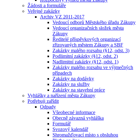
Žádosti a formuláře
Veřejné zakázky
Archiv VZ 2011-2017
Vedoucí odborů Městského úřadu Zákupy
Vedoucí organizačních složek města
Zákupy
Ředitelé příspěvkových organizací
zřizovaných městem Zákupy a SBF
Zakázky malého rozsahu (§12, odst. 3)
Podlimitní zakázky (§12, odst. 2)
Nadlimitní zakázky (§12, odst. 1)
Zakázky malého rozsahu ve výjmečných
případech
Zakázky na dodávky
Zakázky na služby
Zakázky na stavební práce
Vyhlášky a nařízení města Zákupy
Potřebuji zařídit
Odpady
Všeobecné informace
Obecně závazná vyhláška
Formulář
Svozový kalendář
Shromažďovací místo s obsluhou