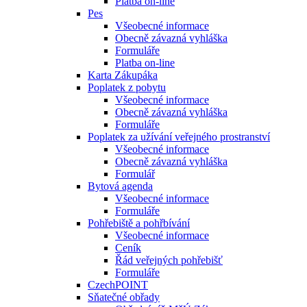
Platba on-line
Pes
Všeobecné informace
Obecně závazná vyhláška
Formuláře
Platba on-line
Karta Zákupáka
Poplatek z pobytu
Všeobecné informace
Obecně závazná vyhláška
Formuláře
Poplatek za užívání veřejného prostranství
Všeobecné informace
Obecně závazná vyhláška
Formulář
Bytová agenda
Všeobecné informace
Formuláře
Pohřebiště a pohřbívání
Všeobecné informace
Ceník
Řád veřejných pohřebišť
Formuláře
CzechPOINT
Sňatečné obřady