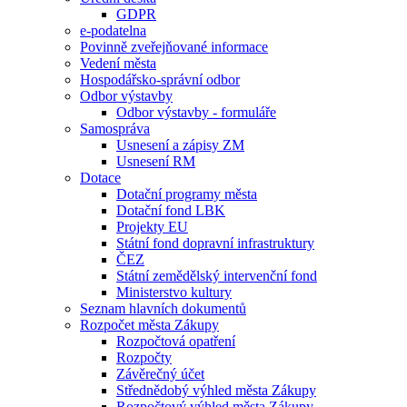
GDPR
e-podatelna
Povinně zveřejňované informace
Vedení města
Hospodářsko-správní odbor
Odbor výstavby
Odbor výstavby - formuláře
Samospráva
Usnesení a zápisy ZM
Usnesení RM
Dotace
Dotační programy města
Dotační fond LBK
Projekty EU
Státní fond dopravní infrastruktury
ČEZ
Státní zemědělský intervenční fond
Ministerstvo kultury
Seznam hlavních dokumentů
Rozpočet města Zákupy
Rozpočtová opatření
Rozpočty
Závěrečný účet
Střednědobý výhled města Zákupy
Rozpočtový výhled města Zákupy