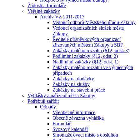
Žádosti a formuláře
Veřejné zakázky
Archiv VZ 2011-2017
Vedoucí odborů Městského úřadu Zákupy
Vedoucí organizačních složek města
Zákupy
Ředitelé příspěvkových organizací
zřizovaných městem Zákupy a SBF
Zakázky malého rozsahu (§12, odst. 3)
Podlimitní zakázky (§12, odst. 2)
Nadlimitní zakázky (§12, odst. 1)
Zakázky malého rozsahu ve výjmečných
případech
Zakázky na dodávky
Zakázky na služby
Zakázky na stavební práce
Vyhlášky a nařízení města Zákupy
Potřebuji zařídit
Odpady
Všeobecné informace
Obecně závazná vyhláška
Formulář
Svozový kalendář
Shromažďovací místo s obsluhou