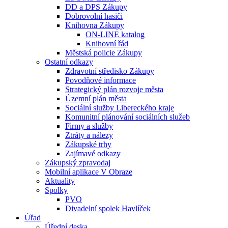
DD a DPS Zákupy
Dobrovolní hasiči
Knihovna Zákupy
ON-LINE katalog
Knihovní řád
Městská policie Zákupy
Ostatní odkazy
Zdravotní středisko Zákupy
Povodňové informace
Strategický plán rozvoje města
Územní plán města
Sociální služby Libereckého kraje
Komunitní plánování sociálních služeb
Firmy a služby
Ztráty a nálezy
Zákupské trhy
Zajímavé odkazy
Zákupský zpravodaj
Mobilní aplikace V Obraze
Aktuality
Spolky
PVO
Divadelní spolek Havlíček
Úřad
Úřední deska