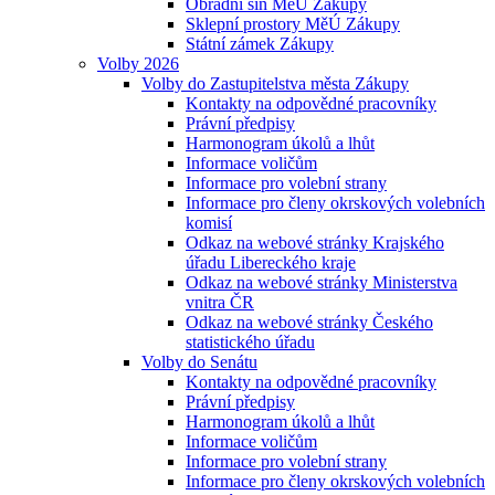
Obřadní síň MěÚ Zákupy
Sklepní prostory MěÚ Zákupy
Státní zámek Zákupy
Volby 2026
Volby do Zastupitelstva města Zákupy
Kontakty na odpovědné pracovníky
Právní předpisy
Harmonogram úkolů a lhůt
Informace voličům
Informace pro volební strany
Informace pro členy okrskových volebních
komisí
Odkaz na webové stránky Krajského
úřadu Libereckého kraje
Odkaz na webové stránky Ministerstva
vnitra ČR
Odkaz na webové stránky Českého
statistického úřadu
Volby do Senátu
Kontakty na odpovědné pracovníky
Právní předpisy
Harmonogram úkolů a lhůt
Informace voličům
Informace pro volební strany
Informace pro členy okrskových volebních