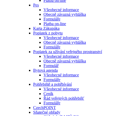
Platba on-line
Pes
Všeobecné informace
Obecně závazná vyhláška
Formuláře
Platba on-line
Karta Zákupáka
Poplatek z pobytu
Všeobecné informace
Obecně závazná vyhláška
Formuláře
Poplatek za užívání veřejného prostranství
Všeobecné informace
Obecně závazná vyhláška
Formulář
Bytová agenda
Všeobecné informace
Formuláře
Pohřebiště a pohřbívání
Všeobecné informace
Ceník
Řád veřejných pohřebišť
Formuláře
CzechPOINT
Sňatečné obřady