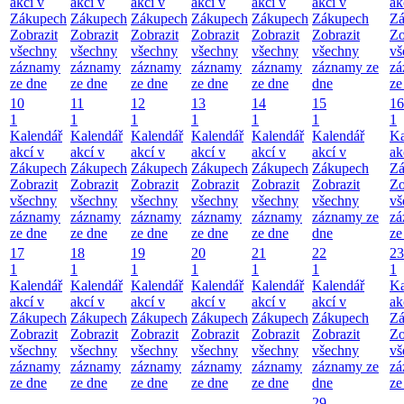
akcí v
akcí v
akcí v
akcí v
akcí v
akcí v
ak
Zákupech
Zákupech
Zákupech
Zákupech
Zákupech
Zákupech
Zá
Zobrazit
Zobrazit
Zobrazit
Zobrazit
Zobrazit
Zobrazit
Zo
všechny
všechny
všechny
všechny
všechny
všechny
vš
záznamy
záznamy
záznamy
záznamy
záznamy
záznamy ze
zá
ze dne
ze dne
ze dne
ze dne
ze dne
dne
ze
10
11
12
13
14
15
16
1
1
1
1
1
1
1
Kalendář
Kalendář
Kalendář
Kalendář
Kalendář
Kalendář
Ka
akcí v
akcí v
akcí v
akcí v
akcí v
akcí v
ak
Zákupech
Zákupech
Zákupech
Zákupech
Zákupech
Zákupech
Zá
Zobrazit
Zobrazit
Zobrazit
Zobrazit
Zobrazit
Zobrazit
Zo
všechny
všechny
všechny
všechny
všechny
všechny
vš
záznamy
záznamy
záznamy
záznamy
záznamy
záznamy ze
zá
ze dne
ze dne
ze dne
ze dne
ze dne
dne
ze
17
18
19
20
21
22
23
1
1
1
1
1
1
1
Kalendář
Kalendář
Kalendář
Kalendář
Kalendář
Kalendář
Ka
akcí v
akcí v
akcí v
akcí v
akcí v
akcí v
ak
Zákupech
Zákupech
Zákupech
Zákupech
Zákupech
Zákupech
Zá
Zobrazit
Zobrazit
Zobrazit
Zobrazit
Zobrazit
Zobrazit
Zo
všechny
všechny
všechny
všechny
všechny
všechny
vš
záznamy
záznamy
záznamy
záznamy
záznamy
záznamy ze
zá
ze dne
ze dne
ze dne
ze dne
ze dne
dne
ze
29