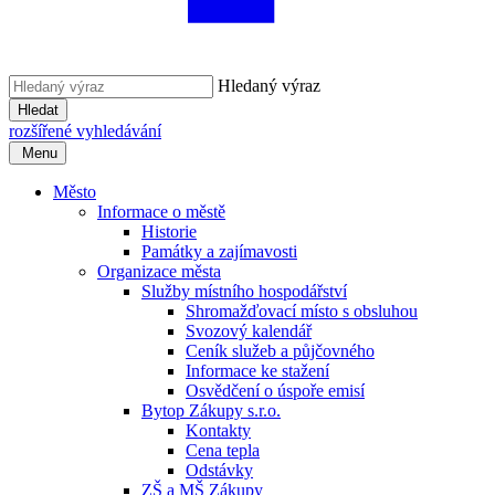
Hledaný výraz
Hledat
rozšířené vyhledávání
Menu
Město
Informace o městě
Historie
Památky a zajímavosti
Organizace města
Služby místního hospodářství
Shromažďovací místo s obsluhou
Svozový kalendář
Ceník služeb a půjčovného
Informace ke stažení
Osvědčení o úspoře emisí
Bytop Zákupy s.r.o.
Kontakty
Cena tepla
Odstávky
ZŠ a MŠ Zákupy