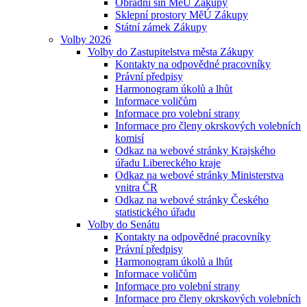
Obřadní síň MěÚ Zákupy
Sklepní prostory MěÚ Zákupy
Státní zámek Zákupy
Volby 2026
Volby do Zastupitelstva města Zákupy
Kontakty na odpovědné pracovníky
Právní předpisy
Harmonogram úkolů a lhůt
Informace voličům
Informace pro volební strany
Informace pro členy okrskových volebních
komisí
Odkaz na webové stránky Krajského
úřadu Libereckého kraje
Odkaz na webové stránky Ministerstva
vnitra ČR
Odkaz na webové stránky Českého
statistického úřadu
Volby do Senátu
Kontakty na odpovědné pracovníky
Právní předpisy
Harmonogram úkolů a lhůt
Informace voličům
Informace pro volební strany
Informace pro členy okrskových volebních