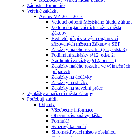
Žádosti a formuláře
Veřejné zakázky
Archiv VZ 2011-2017
Vedoucí odborů Městského úřadu Zákupy
Vedoucí organizačních složek města
Zákupy
Ředitelé příspěvkových organizací
zřizovaných městem Zákupy a SBF
Zakázky malého rozsahu (§12, odst. 3)
Podlimitní zakázky (§12, odst. 2)
Nadlimitní zakázky (§12, odst. 1)
Zakázky malého rozsahu ve výjmečných
případech
Zakázky na dodávky
Zakázky na služby
Zakázky na stavební práce
Vyhlášky a nařízení města Zákupy
Potřebuji zařídit
Odpady
Všeobecné informace
Obecně závazná vyhláška
Formulář
Svozový kalendář
Shromažďovací místo s obsluhou