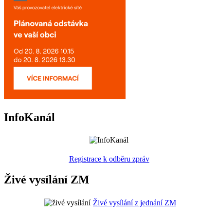
InfoKanál
Registrace k odběru zpráv
Živé vysílání ZM
Živé vysílání z jednání ZM