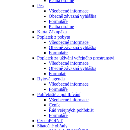
Platba on-line
Pes
Všeobecné informace
Obecně závazná vyhláška
Formuláře
Platba on-line
Karta Zákupáka
Poplatek z pobytu
Všeobecné informace
Obecně závazná vyhláška
Formuláře
Poplatek za užívání veřejného prostranství
Všeobecné informace
Obecně závazná vyhláška
Formulář
Bytová agenda
Všeobecné informace
Formuláře
Pohřebiště a pohřbívání
Všeobecné informace
Ceník
Řád veřejných pohřebišť
Formuláře
CzechPOINT
Sňatečné obřady