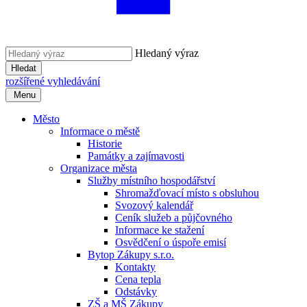
Hledaný výraz
Hledat
rozšířené vyhledávání
Menu
Město
Informace o městě
Historie
Památky a zajímavosti
Organizace města
Služby místního hospodářství
Shromažďovací místo s obsluhou
Svozový kalendář
Ceník služeb a půjčovného
Informace ke stažení
Osvědčení o úspoře emisí
Bytop Zákupy s.r.o.
Kontakty
Cena tepla
Odstávky
ZŠ a MŠ Zákupy