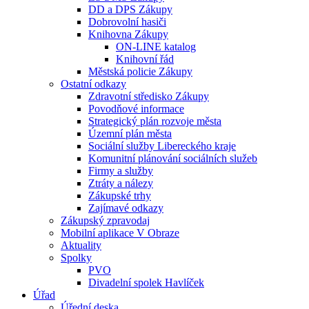
DD a DPS Zákupy
Dobrovolní hasiči
Knihovna Zákupy
ON-LINE katalog
Knihovní řád
Městská policie Zákupy
Ostatní odkazy
Zdravotní středisko Zákupy
Povodňové informace
Strategický plán rozvoje města
Územní plán města
Sociální služby Libereckého kraje
Komunitní plánování sociálních služeb
Firmy a služby
Ztráty a nálezy
Zákupské trhy
Zajímavé odkazy
Zákupský zpravodaj
Mobilní aplikace V Obraze
Aktuality
Spolky
PVO
Divadelní spolek Havlíček
Úřad
Úřední deska