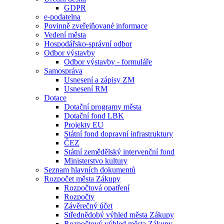
GDPR
e-podatelna
Povinně zveřejňované informace
Vedení města
Hospodářsko-správní odbor
Odbor výstavby
Odbor výstavby - formuláře
Samospráva
Usnesení a zápisy ZM
Usnesení RM
Dotace
Dotační programy města
Dotační fond LBK
Projekty EU
Státní fond dopravní infrastruktury
ČEZ
Státní zemědělský intervenční fond
Ministerstvo kultury
Seznam hlavních dokumentů
Rozpočet města Zákupy
Rozpočtová opatření
Rozpočty
Závěrečný účet
Střednědobý výhled města Zákupy
Rozpočtový výhled města Zákupy