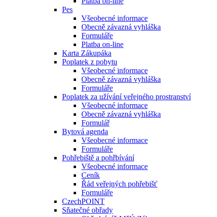
Platba on-line
Pes
Všeobecné informace
Obecně závazná vyhláška
Formuláře
Platba on-line
Karta Zákupáka
Poplatek z pobytu
Všeobecné informace
Obecně závazná vyhláška
Formuláře
Poplatek za užívání veřejného prostranství
Všeobecné informace
Obecně závazná vyhláška
Formulář
Bytová agenda
Všeobecné informace
Formuláře
Pohřebiště a pohřbívání
Všeobecné informace
Ceník
Řád veřejných pohřebišť
Formuláře
CzechPOINT
Sňatečné obřady