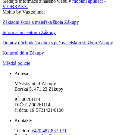
Sledujte informace z našeho webu v
mobilní aplikaci –
V OBRAZE.
Mohlo by Vás zajímat
Základní škola a mateřská škola Zákupy
Informační centrum Zákupy
Domov důchodců a dům s pečovatelskou službou Zákupy
Kulturní dům Zákupy
Městká policie
Adresa
Městský úřad Zákupy
Borská 5, 471 23 Zákupy
IČ: 00261114
DIČ: CZ00261114
č. účtu: 19-5721421/0100
Kontakty
Telefon:
+420 487 857 171