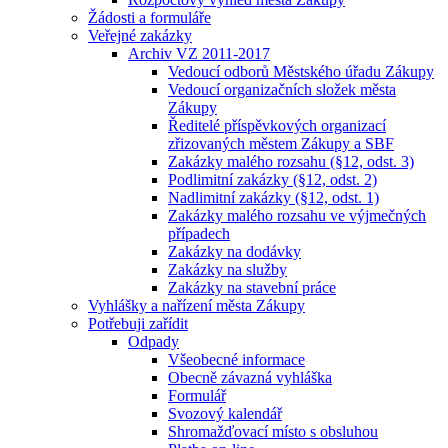
Žádosti a formuláře
Veřejné zakázky
Archiv VZ 2011-2017
Vedoucí odborů Městského úřadu Zákupy
Vedoucí organizačních složek města
Zákupy
Ředitelé příspěvkových organizací
zřizovaných městem Zákupy a SBF
Zakázky malého rozsahu (§12, odst. 3)
Podlimitní zakázky (§12, odst. 2)
Nadlimitní zakázky (§12, odst. 1)
Zakázky malého rozsahu ve výjmečných
případech
Zakázky na dodávky
Zakázky na služby
Zakázky na stavební práce
Vyhlášky a nařízení města Zákupy
Potřebuji zařídit
Odpady
Všeobecné informace
Obecně závazná vyhláška
Formulář
Svozový kalendář
Shromažďovací místo s obsluhou