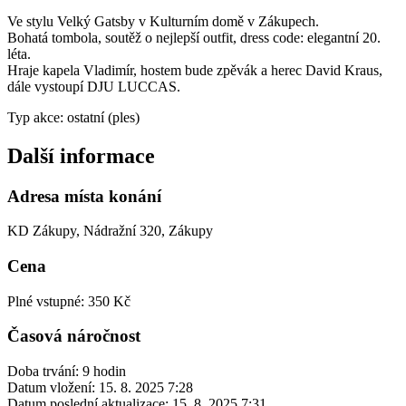
Ve stylu Velký Gatsby v Kulturním domě v Zákupech.
Bohatá tombola, soutěž o nejlepší outfit, dress code: elegantní 20.
léta.
Hraje kapela Vladimír, hostem bude zpěvák a herec David Kraus,
dále vystoupí DJU LUCCAS.
Typ akce: ostatní (ples)
Další informace
Adresa místa konání
KD Zákupy, Nádražní 320, Zákupy
Cena
Plné vstupné: 350 Kč
Časová náročnost
Doba trvání: 9 hodin
Datum vložení:
15. 8. 2025 7:28
Datum poslední aktualizace:
15. 8. 2025 7:31