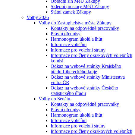
Obřadní síň MěÚ Zákupy
Sklepní prostory MěÚ Zákupy
Státní zámek Zákupy
Volby 2026
Volby do Zastupitelstva města Zákupy
Kontakty na odpovědné pracovníky
Právní předpisy
Harmonogram úkolů a lhůt
Informace voličům
Informace pro volební strany
Informace pro členy okrskových volebních
komisí
Odkaz na webové stránky Krajského
úřadu Libereckého kraje
Odkaz na webové stránky Ministerstva
vnitra ČR
Odkaz na webové stránky Českého
statistického úřadu
Volby do Senátu
Kontakty na odpovědné pracovníky
Právní předpisy
Harmonogram úkolů a lhůt
Informace voličům
Informace pro volební strany
Informace pro členy okrskových volebních