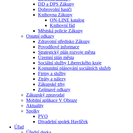
DD a DPS Zákupy
Dobrovolní hasiči
Knihovna Zákupy
ON-LINE katalog
Knihovní řád
Městská policie Zákupy
Ostatní odkazy
Zdravotní středisko Zákupy
Povodňové informace
Strategický plán rozvoje města
Územní plán města
Sociální služby Libereckého kraje
Komunitní plánování sociálních služeb
Firmy a služby
Ztráty a nálezy
Zákupské trhy
Zajímavé odkazy
Zákupský zpravodaj
Mobilní aplikace V Obraze
Aktuality
Spolky
PVO
Divadelní spolek Havlíček
Úřad
Úřední deska