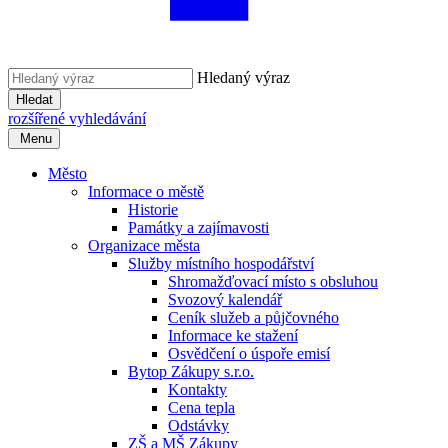
Hledaný výraz
Hledat
rozšířené vyhledávání
Menu
Město
Informace o městě
Historie
Památky a zajímavosti
Organizace města
Služby místního hospodářství
Shromažďovací místo s obsluhou
Svozový kalendář
Ceník služeb a půjčovného
Informace ke stažení
Osvědčení o úspoře emisí
Bytop Zákupy s.r.o.
Kontakty
Cena tepla
Odstávky
ZŠ a MŠ Zákupy