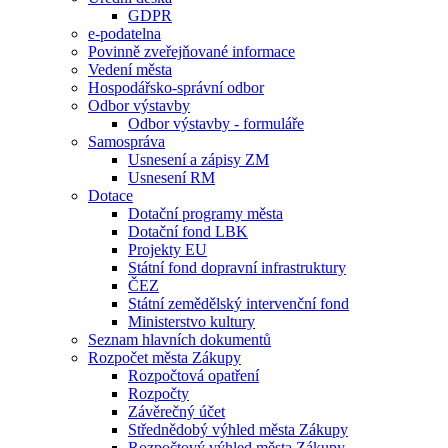
GDPR
e-podatelna
Povinně zveřejňované informace
Vedení města
Hospodářsko-správní odbor
Odbor výstavby
Odbor výstavby - formuláře
Samospráva
Usnesení a zápisy ZM
Usnesení RM
Dotace
Dotační programy města
Dotační fond LBK
Projekty EU
Státní fond dopravní infrastruktury
ČEZ
Státní zemědělský intervenční fond
Ministerstvo kultury
Seznam hlavních dokumentů
Rozpočet města Zákupy
Rozpočtová opatření
Rozpočty
Závěrečný účet
Střednědobý výhled města Zákupy
Rozpočtový výhled města Zákupy