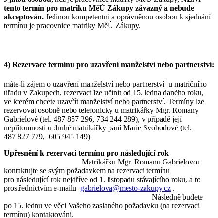
tento termín pro matriku MěÚ Zákupy závazný a nebude
akceptován.
Jedinou kompetentní a oprávněnou osobou k sjednání
termínu je pracovnice matriky MěÚ Zákupy.
4) Rezervace termínu pro uzavření manželství nebo partnerství:
máte-li zájem o uzavření manželství nebo partnerství u matričního
úřadu v Zákupech, rezervaci lze učinit od 15. ledna daného roku,
ve kterém chcete uzavřít manželství nebo partnerství. Termíny lze
rezervovat osobně nebo telefonicky u matrikářky Mgr. Romany
Gabrielové (tel. 487 857 296, 734 244 289), v případě její
nepřítomnosti u druhé matrikářky paní Marie Svobodové (tel.
487 827 779, 605 945 149).
Upřesnění k rezervaci termínu pro následující rok
Matrikářku Mgr. Romanu Gabrielovou
kontaktujte se svým požadavkem na rezervaci termínu
pro následující rok nejdříve od 1. listopadu stávajícího roku, a to
prostřednictvím e-mailu
gabrielova@mesto-zakupy.cz
.
Následně budete
po 15. lednu ve věci Vašeho zaslaného požadavku (na rezervaci
termínu) kontaktováni.