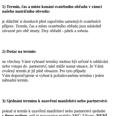
1) Termín, čas a místo konání svatebního obřadu v rámci
našeho matričního obvodu:
je důležité si domluvit před započetím samotných svatebních
příprav. Termín, čas a místo svatebního obřadu jsou následně
závazné pro obě strany. Dny obřadů - pátek a sobota.
2) Dotaz na termín:
ne všechny Vámi vybrané termíny mohou být určené k oddávání
nebo vstupu do partnerství, také může nastat situace, že Vámi
zvolený termín je již plně obsazen. Pro tyto případy
Vám doporučujeme si vybrat k požadovanému termínu i jeden
náhradní termín.
3) Sjednání termínu k uzavření manželství nebo partnerství:
pokud si termín k uzavření manželství nebo partnerství sjednáte
s jinou osobou
, než je pracovnice matriky MěÚ Zákupy,
NENÍ