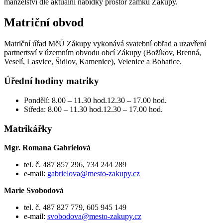
manželství dle aktuální nabídky prostor zámku Zákupy.
Matriční obvod
Matriční úřad MěÚ Zákupy vykonává svatební obřad a uzavření
partnertsví v územním obvodu obcí Zákupy (Božíkov, Brenná,
Veselí, Lasvice, Šidlov, Kamenice), Velenice a Bohatice.
Úřední hodiny matriky
Pondělí: 8.00 – 11.30 hod.12.30 – 17.00 hod.
Středa: 8.00 – 11.30 hod.12.30 – 17.00 hod.
Matrikářky
Mgr. Romana Gabrielová
tel. č. 487 857 296, 734 244 289
e-mail:
gabrielova@mesto-zakupy.cz
Marie Svobodová
tel. č. 487 827 779, 605 945 149
e-mail:
svobodova@mesto-zakupy.cz