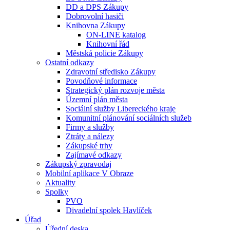
DD a DPS Zákupy
Dobrovolní hasiči
Knihovna Zákupy
ON-LINE katalog
Knihovní řád
Městská policie Zákupy
Ostatní odkazy
Zdravotní středisko Zákupy
Povodňové informace
Strategický plán rozvoje města
Územní plán města
Sociální služby Libereckého kraje
Komunitní plánování sociálních služeb
Firmy a služby
Ztráty a nálezy
Zákupské trhy
Zajímavé odkazy
Zákupský zpravodaj
Mobilní aplikace V Obraze
Aktuality
Spolky
PVO
Divadelní spolek Havlíček
Úřad
Úřední deska