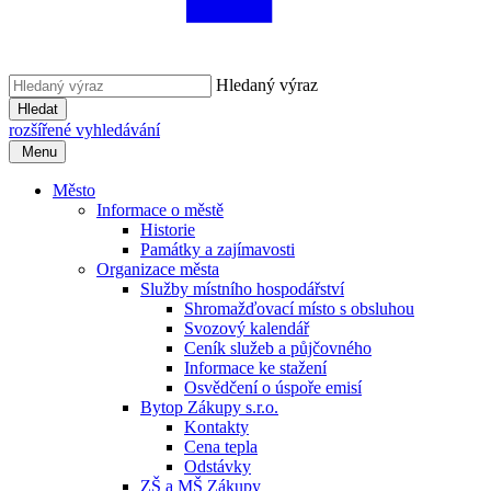
Hledaný výraz
Hledat
rozšířené vyhledávání
Menu
Město
Informace o městě
Historie
Památky a zajímavosti
Organizace města
Služby místního hospodářství
Shromažďovací místo s obsluhou
Svozový kalendář
Ceník služeb a půjčovného
Informace ke stažení
Osvědčení o úspoře emisí
Bytop Zákupy s.r.o.
Kontakty
Cena tepla
Odstávky
ZŠ a MŠ Zákupy