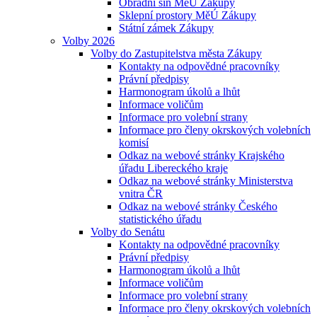
Obřadní síň MěÚ Zákupy
Sklepní prostory MěÚ Zákupy
Státní zámek Zákupy
Volby 2026
Volby do Zastupitelstva města Zákupy
Kontakty na odpovědné pracovníky
Právní předpisy
Harmonogram úkolů a lhůt
Informace voličům
Informace pro volební strany
Informace pro členy okrskových volebních
komisí
Odkaz na webové stránky Krajského
úřadu Libereckého kraje
Odkaz na webové stránky Ministerstva
vnitra ČR
Odkaz na webové stránky Českého
statistického úřadu
Volby do Senátu
Kontakty na odpovědné pracovníky
Právní předpisy
Harmonogram úkolů a lhůt
Informace voličům
Informace pro volební strany
Informace pro členy okrskových volebních