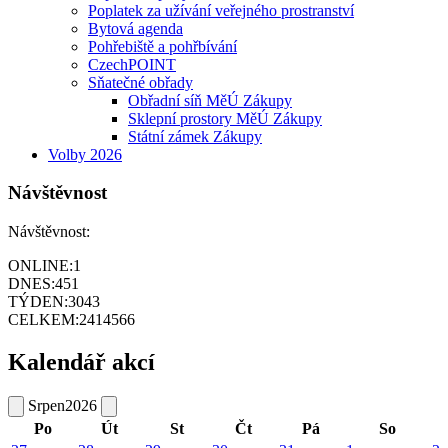
Poplatek za užívání veřejného prostranství
Bytová agenda
Pohřebiště a pohřbívání
CzechPOINT
Sňatečné obřady
Obřadní síň MěÚ Zákupy
Sklepní prostory MěÚ Zákupy
Státní zámek Zákupy
Volby 2026
Návštěvnost
Návštěvnost:
ONLINE:
1
DNES:
451
TÝDEN:
3043
CELKEM:
2414566
Kalendář akcí
Srpen
2026
Po
Út
St
Čt
Pá
So