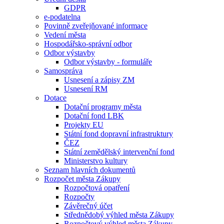
GDPR
e-podatelna
Povinně zveřejňované informace
Vedení města
Hospodářsko-správní odbor
Odbor výstavby
Odbor výstavby - formuláře
Samospráva
Usnesení a zápisy ZM
Usnesení RM
Dotace
Dotační programy města
Dotační fond LBK
Projekty EU
Státní fond dopravní infrastruktury
ČEZ
Státní zemědělský intervenční fond
Ministerstvo kultury
Seznam hlavních dokumentů
Rozpočet města Zákupy
Rozpočtová opatření
Rozpočty
Závěrečný účet
Střednědobý výhled města Zákupy
Rozpočtový výhled města Zákupy