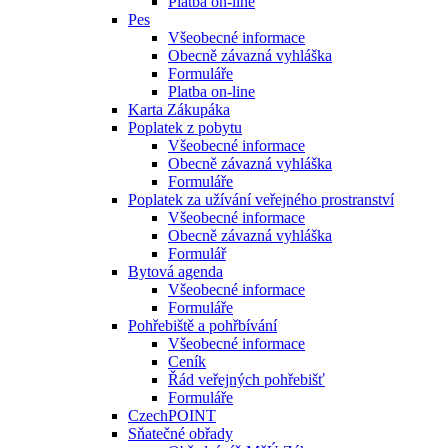
Platba on-line
Pes
Všeobecné informace
Obecně závazná vyhláška
Formuláře
Platba on-line
Karta Zákupáka
Poplatek z pobytu
Všeobecné informace
Obecně závazná vyhláška
Formuláře
Poplatek za užívání veřejného prostranství
Všeobecné informace
Obecně závazná vyhláška
Formulář
Bytová agenda
Všeobecné informace
Formuláře
Pohřebiště a pohřbívání
Všeobecné informace
Ceník
Řád veřejných pohřebišť
Formuláře
CzechPOINT
Sňatečné obřady