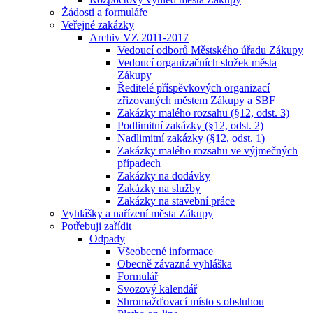
Žádosti a formuláře
Veřejné zakázky
Archiv VZ 2011-2017
Vedoucí odborů Městského úřadu Zákupy
Vedoucí organizačních složek města
Zákupy
Ředitelé příspěvkových organizací
zřizovaných městem Zákupy a SBF
Zakázky malého rozsahu (§12, odst. 3)
Podlimitní zakázky (§12, odst. 2)
Nadlimitní zakázky (§12, odst. 1)
Zakázky malého rozsahu ve výjmečných
případech
Zakázky na dodávky
Zakázky na služby
Zakázky na stavební práce
Vyhlášky a nařízení města Zákupy
Potřebuji zařídit
Odpady
Všeobecné informace
Obecně závazná vyhláška
Formulář
Svozový kalendář
Shromažďovací místo s obsluhou