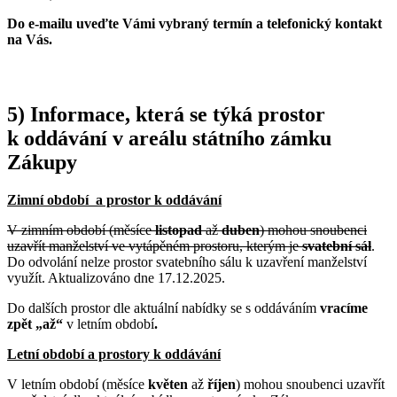
Do e-mailu uveďte Vámi vybraný termín a telefonický kontakt
na Vás.
5) Informace, která se týká prostor
k oddávání v areálu státního zámku
Zákupy
Zimní období a prostor k oddávání
V zimním období (měsíce
listopad
až
duben
) mohou snoubenci
uzavřít manželství ve vytápěném prostoru, kterým je
svatební sál
.
Do odvolání nelze prostor svatebního sálu k uzavření manželství
využít. Aktualizováno dne 17.12.2025.
Do dalších prostor dle aktuální nabídky se s oddáváním
vracíme
zpět „až“
v letním období
.
Letní období a prostory k oddávání
V letním období (měsíce
květen
až
říjen
) mohou snoubenci uzavřít