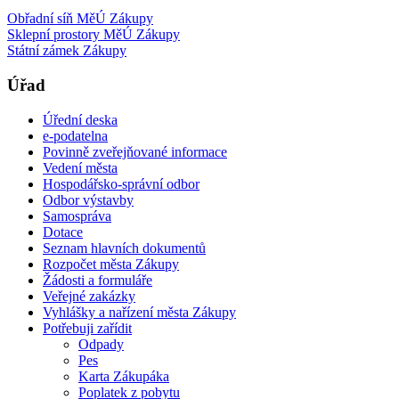
Obřadní síň MěÚ Zákupy
Sklepní prostory MěÚ Zákupy
Státní zámek Zákupy
Úřad
Úřední deska
e-podatelna
Povinně zveřejňované informace
Vedení města
Hospodářsko-správní odbor
Odbor výstavby
Samospráva
Dotace
Seznam hlavních dokumentů
Rozpočet města Zákupy
Žádosti a formuláře
Veřejné zakázky
Vyhlášky a nařízení města Zákupy
Potřebuji zařídit
Odpady
Pes
Karta Zákupáka
Poplatek z pobytu