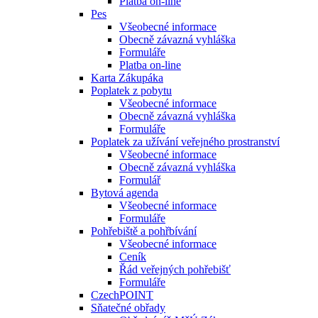
Platba on-line
Pes
Všeobecné informace
Obecně závazná vyhláška
Formuláře
Platba on-line
Karta Zákupáka
Poplatek z pobytu
Všeobecné informace
Obecně závazná vyhláška
Formuláře
Poplatek za užívání veřejného prostranství
Všeobecné informace
Obecně závazná vyhláška
Formulář
Bytová agenda
Všeobecné informace
Formuláře
Pohřebiště a pohřbívání
Všeobecné informace
Ceník
Řád veřejných pohřebišť
Formuláře
CzechPOINT
Sňatečné obřady