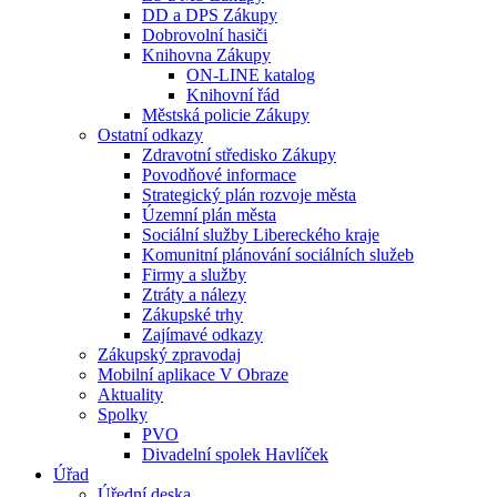
DD a DPS Zákupy
Dobrovolní hasiči
Knihovna Zákupy
ON-LINE katalog
Knihovní řád
Městská policie Zákupy
Ostatní odkazy
Zdravotní středisko Zákupy
Povodňové informace
Strategický plán rozvoje města
Územní plán města
Sociální služby Libereckého kraje
Komunitní plánování sociálních služeb
Firmy a služby
Ztráty a nálezy
Zákupské trhy
Zajímavé odkazy
Zákupský zpravodaj
Mobilní aplikace V Obraze
Aktuality
Spolky
PVO
Divadelní spolek Havlíček
Úřad
Úřední deska