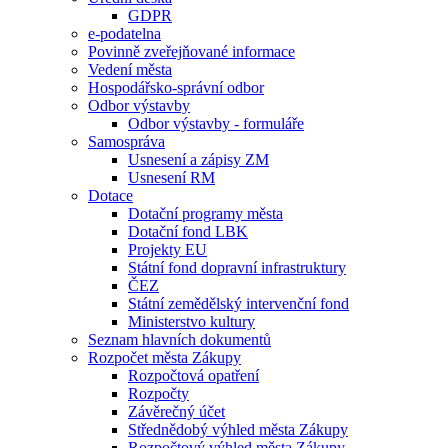
GDPR
e-podatelna
Povinně zveřejňované informace
Vedení města
Hospodářsko-správní odbor
Odbor výstavby
Odbor výstavby - formuláře
Samospráva
Usnesení a zápisy ZM
Usnesení RM
Dotace
Dotační programy města
Dotační fond LBK
Projekty EU
Státní fond dopravní infrastruktury
ČEZ
Státní zemědělský intervenční fond
Ministerstvo kultury
Seznam hlavních dokumentů
Rozpočet města Zákupy
Rozpočtová opatření
Rozpočty
Závěrečný účet
Střednědobý výhled města Zákupy
Rozpočtový výhled města Zákupy