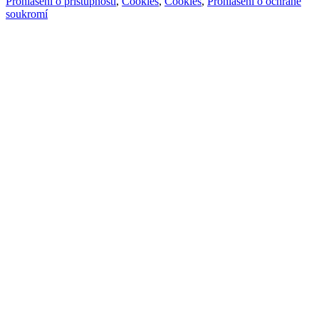
Prohlášení o přístupnosti
,
Cookies
,
Cookies
,
Prohlášení o ochraně
soukromí