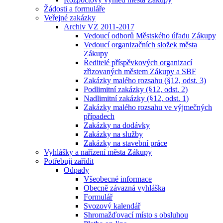
Žádosti a formuláře
Veřejné zakázky
Archiv VZ 2011-2017
Vedoucí odborů Městského úřadu Zákupy
Vedoucí organizačních složek města
Zákupy
Ředitelé příspěvkových organizací
zřizovaných městem Zákupy a SBF
Zakázky malého rozsahu (§12, odst. 3)
Podlimitní zakázky (§12, odst. 2)
Nadlimitní zakázky (§12, odst. 1)
Zakázky malého rozsahu ve výjmečných
případech
Zakázky na dodávky
Zakázky na služby
Zakázky na stavební práce
Vyhlášky a nařízení města Zákupy
Potřebuji zařídit
Odpady
Všeobecné informace
Obecně závazná vyhláška
Formulář
Svozový kalendář
Shromažďovací místo s obsluhou