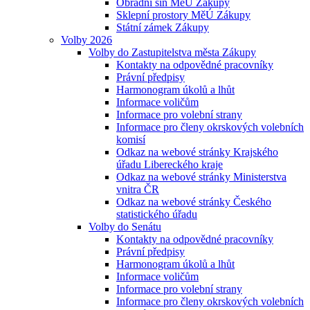
Obřadní síň MěÚ Zákupy
Sklepní prostory MěÚ Zákupy
Státní zámek Zákupy
Volby 2026
Volby do Zastupitelstva města Zákupy
Kontakty na odpovědné pracovníky
Právní předpisy
Harmonogram úkolů a lhůt
Informace voličům
Informace pro volební strany
Informace pro členy okrskových volebních
komisí
Odkaz na webové stránky Krajského
úřadu Libereckého kraje
Odkaz na webové stránky Ministerstva
vnitra ČR
Odkaz na webové stránky Českého
statistického úřadu
Volby do Senátu
Kontakty na odpovědné pracovníky
Právní předpisy
Harmonogram úkolů a lhůt
Informace voličům
Informace pro volební strany
Informace pro členy okrskových volebních