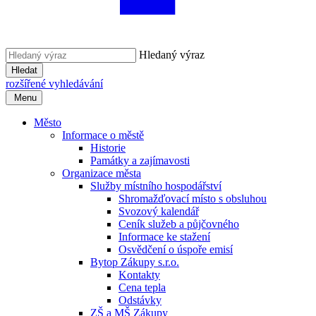
Hledaný výraz
Hledat
rozšířené vyhledávání
Menu
Město
Informace o městě
Historie
Památky a zajímavosti
Organizace města
Služby místního hospodářství
Shromažďovací místo s obsluhou
Svozový kalendář
Ceník služeb a půjčovného
Informace ke stažení
Osvědčení o úspoře emisí
Bytop Zákupy s.r.o.
Kontakty
Cena tepla
Odstávky
ZŠ a MŠ Zákupy