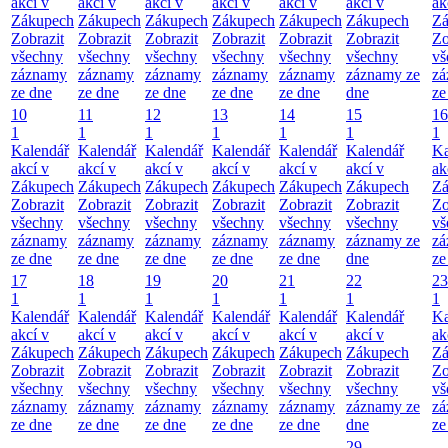
akcí v
akcí v
akcí v
akcí v
akcí v
akcí v
ak
Zákupech
Zákupech
Zákupech
Zákupech
Zákupech
Zákupech
Zá
Zobrazit
Zobrazit
Zobrazit
Zobrazit
Zobrazit
Zobrazit
Zo
všechny
všechny
všechny
všechny
všechny
všechny
vš
záznamy
záznamy
záznamy
záznamy
záznamy
záznamy ze
zá
ze dne
ze dne
ze dne
ze dne
ze dne
dne
ze
10
11
12
13
14
15
16
1
1
1
1
1
1
1
Kalendář
Kalendář
Kalendář
Kalendář
Kalendář
Kalendář
Ka
akcí v
akcí v
akcí v
akcí v
akcí v
akcí v
ak
Zákupech
Zákupech
Zákupech
Zákupech
Zákupech
Zákupech
Zá
Zobrazit
Zobrazit
Zobrazit
Zobrazit
Zobrazit
Zobrazit
Zo
všechny
všechny
všechny
všechny
všechny
všechny
vš
záznamy
záznamy
záznamy
záznamy
záznamy
záznamy ze
zá
ze dne
ze dne
ze dne
ze dne
ze dne
dne
ze
17
18
19
20
21
22
23
1
1
1
1
1
1
1
Kalendář
Kalendář
Kalendář
Kalendář
Kalendář
Kalendář
Ka
akcí v
akcí v
akcí v
akcí v
akcí v
akcí v
ak
Zákupech
Zákupech
Zákupech
Zákupech
Zákupech
Zákupech
Zá
Zobrazit
Zobrazit
Zobrazit
Zobrazit
Zobrazit
Zobrazit
Zo
všechny
všechny
všechny
všechny
všechny
všechny
vš
záznamy
záznamy
záznamy
záznamy
záznamy
záznamy ze
zá
ze dne
ze dne
ze dne
ze dne
ze dne
dne
ze
29