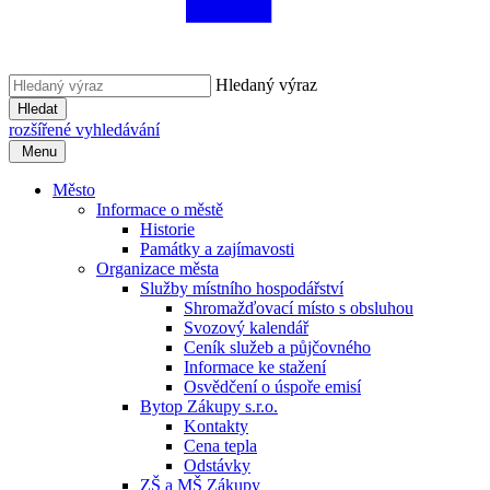
Hledaný výraz
Hledat
rozšířené vyhledávání
Menu
Město
Informace o městě
Historie
Památky a zajímavosti
Organizace města
Služby místního hospodářství
Shromažďovací místo s obsluhou
Svozový kalendář
Ceník služeb a půjčovného
Informace ke stažení
Osvědčení o úspoře emisí
Bytop Zákupy s.r.o.
Kontakty
Cena tepla
Odstávky
ZŠ a MŠ Zákupy