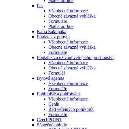
Platba on-line
Pes
Všeobecné informace
Obecně závazná vyhláška
Formuláře
Platba on-line
Karta Zákupáka
Poplatek z pobytu
Všeobecné informace
Obecně závazná vyhláška
Formuláře
Poplatek za užívání veřejného prostranství
Všeobecné informace
Obecně závazná vyhláška
Formulář
Bytová agenda
Všeobecné informace
Formuláře
Pohřebiště a pohřbívání
Všeobecné informace
Ceník
Řád veřejných pohřebišť
Formuláře
CzechPOINT
Sňatečné obřady