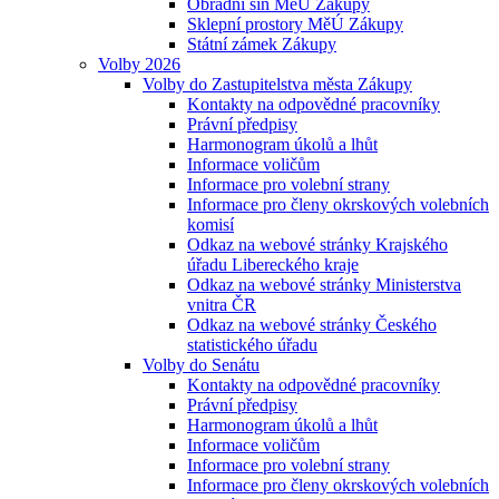
Obřadní síň MěÚ Zákupy
Sklepní prostory MěÚ Zákupy
Státní zámek Zákupy
Volby 2026
Volby do Zastupitelstva města Zákupy
Kontakty na odpovědné pracovníky
Právní předpisy
Harmonogram úkolů a lhůt
Informace voličům
Informace pro volební strany
Informace pro členy okrskových volebních
komisí
Odkaz na webové stránky Krajského
úřadu Libereckého kraje
Odkaz na webové stránky Ministerstva
vnitra ČR
Odkaz na webové stránky Českého
statistického úřadu
Volby do Senátu
Kontakty na odpovědné pracovníky
Právní předpisy
Harmonogram úkolů a lhůt
Informace voličům
Informace pro volební strany
Informace pro členy okrskových volebních