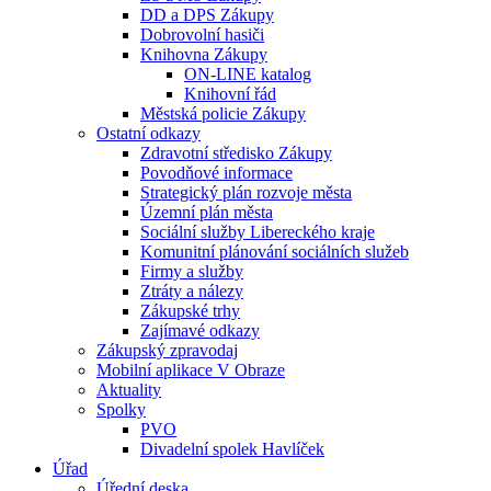
DD a DPS Zákupy
Dobrovolní hasiči
Knihovna Zákupy
ON-LINE katalog
Knihovní řád
Městská policie Zákupy
Ostatní odkazy
Zdravotní středisko Zákupy
Povodňové informace
Strategický plán rozvoje města
Územní plán města
Sociální služby Libereckého kraje
Komunitní plánování sociálních služeb
Firmy a služby
Ztráty a nálezy
Zákupské trhy
Zajímavé odkazy
Zákupský zpravodaj
Mobilní aplikace V Obraze
Aktuality
Spolky
PVO
Divadelní spolek Havlíček
Úřad
Úřední deska