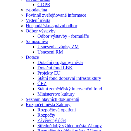
GDPR
e-podatelna
Povinně zveřejňované informace
Vedení města
Hospodářsko-správní odbor
Odbor výstavby
Odbor výstavby - formuláře
Samospráva
Usnesení a zápisy ZM
Usnesení RM
Dotace
Dotační programy města
Dotační fond LBK
Projekty EU
Státní fond dopravní infrastruktury
ČEZ
Státní zemědělský intervenční fond
Ministerstvo kultury
Seznam hlavních dokumentů
Rozpočet města Zákupy
Rozpočtová opatření
Rozpočty
Závěrečný účet
Střednědobý výhled města Zákupy
Rozpočtový výhled města Zákupy