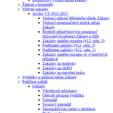
Žádosti a formuláře
Veřejné zakázky
Archiv VZ 2011-2017
Vedoucí odborů Městského úřadu Zákupy
Vedoucí organizačních složek města
Zákupy
Ředitelé příspěvkových organizací
zřizovaných městem Zákupy a SBF
Zakázky malého rozsahu (§12, odst. 3)
Podlimitní zakázky (§12, odst. 2)
Nadlimitní zakázky (§12, odst. 1)
Zakázky malého rozsahu ve výjmečných
případech
Zakázky na dodávky
Zakázky na služby
Zakázky na stavební práce
Vyhlášky a nařízení města Zákupy
Potřebuji zařídit
Odpady
Všeobecné informace
Obecně závazná vyhláška
Formulář
Svozový kalendář
Shromažďovací místo s obsluhou