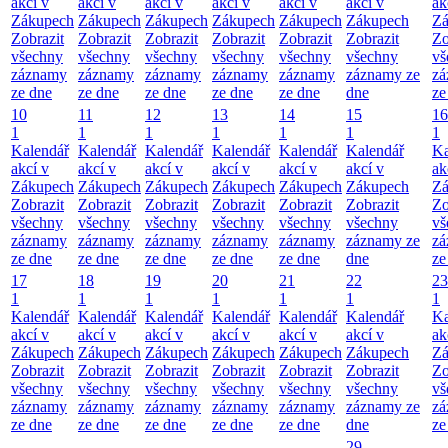
akcí v
akcí v
akcí v
akcí v
akcí v
akcí v
ak
Zákupech
Zákupech
Zákupech
Zákupech
Zákupech
Zákupech
Zá
Zobrazit
Zobrazit
Zobrazit
Zobrazit
Zobrazit
Zobrazit
Zo
všechny
všechny
všechny
všechny
všechny
všechny
vš
záznamy
záznamy
záznamy
záznamy
záznamy
záznamy ze
zá
ze dne
ze dne
ze dne
ze dne
ze dne
dne
ze
10
11
12
13
14
15
16
1
1
1
1
1
1
1
Kalendář
Kalendář
Kalendář
Kalendář
Kalendář
Kalendář
Ka
akcí v
akcí v
akcí v
akcí v
akcí v
akcí v
ak
Zákupech
Zákupech
Zákupech
Zákupech
Zákupech
Zákupech
Zá
Zobrazit
Zobrazit
Zobrazit
Zobrazit
Zobrazit
Zobrazit
Zo
všechny
všechny
všechny
všechny
všechny
všechny
vš
záznamy
záznamy
záznamy
záznamy
záznamy
záznamy ze
zá
ze dne
ze dne
ze dne
ze dne
ze dne
dne
ze
17
18
19
20
21
22
23
1
1
1
1
1
1
1
Kalendář
Kalendář
Kalendář
Kalendář
Kalendář
Kalendář
Ka
akcí v
akcí v
akcí v
akcí v
akcí v
akcí v
ak
Zákupech
Zákupech
Zákupech
Zákupech
Zákupech
Zákupech
Zá
Zobrazit
Zobrazit
Zobrazit
Zobrazit
Zobrazit
Zobrazit
Zo
všechny
všechny
všechny
všechny
všechny
všechny
vš
záznamy
záznamy
záznamy
záznamy
záznamy
záznamy ze
zá
ze dne
ze dne
ze dne
ze dne
ze dne
dne
ze
29