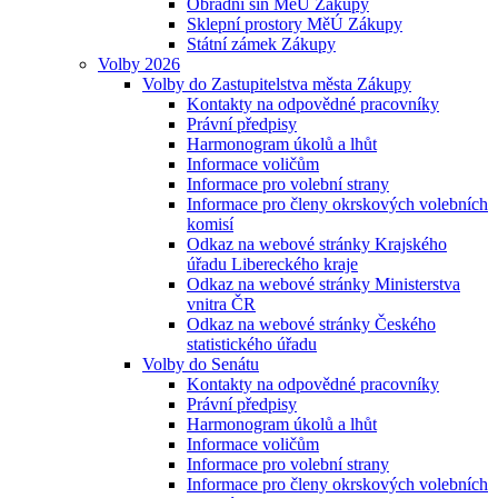
Obřadní síň MěÚ Zákupy
Sklepní prostory MěÚ Zákupy
Státní zámek Zákupy
Volby 2026
Volby do Zastupitelstva města Zákupy
Kontakty na odpovědné pracovníky
Právní předpisy
Harmonogram úkolů a lhůt
Informace voličům
Informace pro volební strany
Informace pro členy okrskových volebních
komisí
Odkaz na webové stránky Krajského
úřadu Libereckého kraje
Odkaz na webové stránky Ministerstva
vnitra ČR
Odkaz na webové stránky Českého
statistického úřadu
Volby do Senátu
Kontakty na odpovědné pracovníky
Právní předpisy
Harmonogram úkolů a lhůt
Informace voličům
Informace pro volební strany
Informace pro členy okrskových volebních