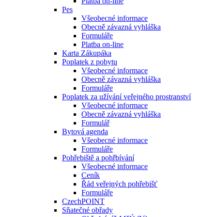
Platba on-line
Pes
Všeobecné informace
Obecně závazná vyhláška
Formuláře
Platba on-line
Karta Zákupáka
Poplatek z pobytu
Všeobecné informace
Obecně závazná vyhláška
Formuláře
Poplatek za užívání veřejného prostranství
Všeobecné informace
Obecně závazná vyhláška
Formulář
Bytová agenda
Všeobecné informace
Formuláře
Pohřebiště a pohřbívání
Všeobecné informace
Ceník
Řád veřejných pohřebišť
Formuláře
CzechPOINT
Sňatečné obřady