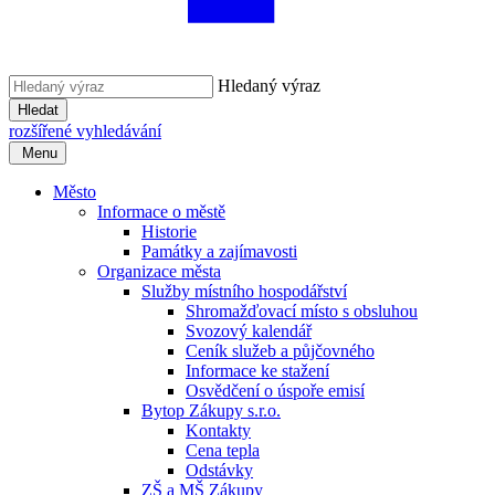
Hledaný výraz
Hledat
rozšířené vyhledávání
Menu
Město
Informace o městě
Historie
Památky a zajímavosti
Organizace města
Služby místního hospodářství
Shromažďovací místo s obsluhou
Svozový kalendář
Ceník služeb a půjčovného
Informace ke stažení
Osvědčení o úspoře emisí
Bytop Zákupy s.r.o.
Kontakty
Cena tepla
Odstávky
ZŠ a MŠ Zákupy