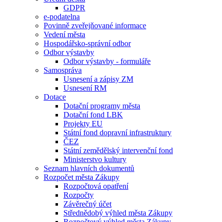
GDPR
e-podatelna
Povinně zveřejňované informace
Vedení města
Hospodářsko-správní odbor
Odbor výstavby
Odbor výstavby - formuláře
Samospráva
Usnesení a zápisy ZM
Usnesení RM
Dotace
Dotační programy města
Dotační fond LBK
Projekty EU
Státní fond dopravní infrastruktury
ČEZ
Státní zemědělský intervenční fond
Ministerstvo kultury
Seznam hlavních dokumentů
Rozpočet města Zákupy
Rozpočtová opatření
Rozpočty
Závěrečný účet
Střednědobý výhled města Zákupy
Rozpočtový výhled města Zákupy