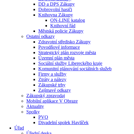
DD a DPS Zákupy
Dobrovolní hasiči
Knihovna Zákupy
ON-LINE katalog
Knihovní řád
Městská policie Zákupy
Ostatní odkazy
Zdravotní středisko Zákupy
Povodňové informace
Strategický plán rozvoje města
Územní plán města
Sociální služby Libereckého kraje
Komunitní plánování sociálních služeb
Firmy a služby
Ztráty a nálezy
Zákupské trhy
Zajímavé odkazy
Zákupský zpravodaj
Mobilní aplikace V Obraze
Aktuality
Spolky
PVO
Divadelní spolek Havlíček
Úřad
Úřední deska