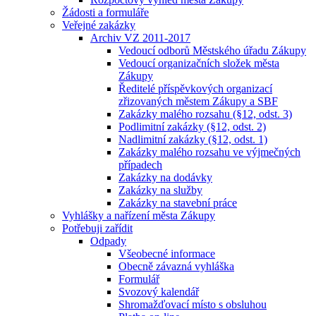
Žádosti a formuláře
Veřejné zakázky
Archiv VZ 2011-2017
Vedoucí odborů Městského úřadu Zákupy
Vedoucí organizačních složek města
Zákupy
Ředitelé příspěvkových organizací
zřizovaných městem Zákupy a SBF
Zakázky malého rozsahu (§12, odst. 3)
Podlimitní zakázky (§12, odst. 2)
Nadlimitní zakázky (§12, odst. 1)
Zakázky malého rozsahu ve výjmečných
případech
Zakázky na dodávky
Zakázky na služby
Zakázky na stavební práce
Vyhlášky a nařízení města Zákupy
Potřebuji zařídit
Odpady
Všeobecné informace
Obecně závazná vyhláška
Formulář
Svozový kalendář
Shromažďovací místo s obsluhou