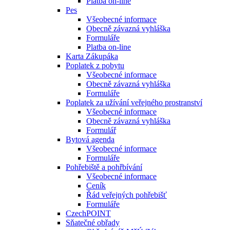
Platba on-line
Pes
Všeobecné informace
Obecně závazná vyhláška
Formuláře
Platba on-line
Karta Zákupáka
Poplatek z pobytu
Všeobecné informace
Obecně závazná vyhláška
Formuláře
Poplatek za užívání veřejného prostranství
Všeobecné informace
Obecně závazná vyhláška
Formulář
Bytová agenda
Všeobecné informace
Formuláře
Pohřebiště a pohřbívání
Všeobecné informace
Ceník
Řád veřejných pohřebišť
Formuláře
CzechPOINT
Sňatečné obřady