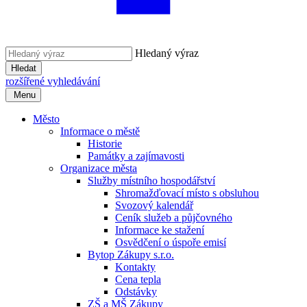
Hledaný výraz
Hledat
rozšířené vyhledávání
Menu
Město
Informace o městě
Historie
Památky a zajímavosti
Organizace města
Služby místního hospodářství
Shromažďovací místo s obsluhou
Svozový kalendář
Ceník služeb a půjčovného
Informace ke stažení
Osvědčení o úspoře emisí
Bytop Zákupy s.r.o.
Kontakty
Cena tepla
Odstávky
ZŠ a MŠ Zákupy