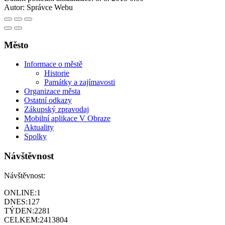
Autor:
Správce Webu
Město
Informace o městě
Historie
Památky a zajímavosti
Organizace města
Ostatní odkazy
Zákupský zpravodaj
Mobilní aplikace V Obraze
Aktuality
Spolky
Návštěvnost
Návštěvnost:
ONLINE:
1
DNES:
127
TÝDEN:
2281
CELKEM:
2413804