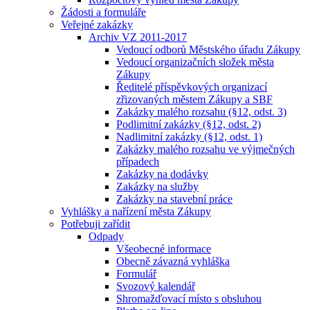
Žádosti a formuláře
Veřejné zakázky
Archiv VZ 2011-2017
Vedoucí odborů Městského úřadu Zákupy
Vedoucí organizačních složek města
Zákupy
Ředitelé příspěvkových organizací
zřizovaných městem Zákupy a SBF
Zakázky malého rozsahu (§12, odst. 3)
Podlimitní zakázky (§12, odst. 2)
Nadlimitní zakázky (§12, odst. 1)
Zakázky malého rozsahu ve výjmečných
případech
Zakázky na dodávky
Zakázky na služby
Zakázky na stavební práce
Vyhlášky a nařízení města Zákupy
Potřebuji zařídit
Odpady
Všeobecné informace
Obecně závazná vyhláška
Formulář
Svozový kalendář
Shromažďovací místo s obsluhou