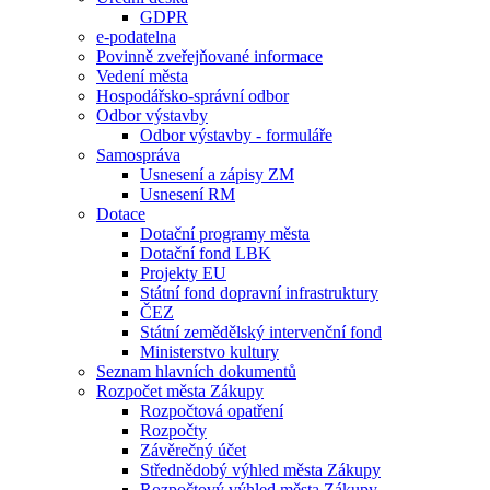
GDPR
e-podatelna
Povinně zveřejňované informace
Vedení města
Hospodářsko-správní odbor
Odbor výstavby
Odbor výstavby - formuláře
Samospráva
Usnesení a zápisy ZM
Usnesení RM
Dotace
Dotační programy města
Dotační fond LBK
Projekty EU
Státní fond dopravní infrastruktury
ČEZ
Státní zemědělský intervenční fond
Ministerstvo kultury
Seznam hlavních dokumentů
Rozpočet města Zákupy
Rozpočtová opatření
Rozpočty
Závěrečný účet
Střednědobý výhled města Zákupy
Rozpočtový výhled města Zákupy