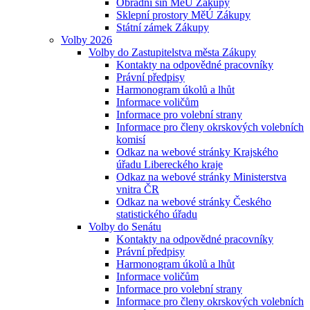
Obřadní síň MěÚ Zákupy
Sklepní prostory MěÚ Zákupy
Státní zámek Zákupy
Volby 2026
Volby do Zastupitelstva města Zákupy
Kontakty na odpovědné pracovníky
Právní předpisy
Harmonogram úkolů a lhůt
Informace voličům
Informace pro volební strany
Informace pro členy okrskových volebních
komisí
Odkaz na webové stránky Krajského
úřadu Libereckého kraje
Odkaz na webové stránky Ministerstva
vnitra ČR
Odkaz na webové stránky Českého
statistického úřadu
Volby do Senátu
Kontakty na odpovědné pracovníky
Právní předpisy
Harmonogram úkolů a lhůt
Informace voličům
Informace pro volební strany
Informace pro členy okrskových volebních