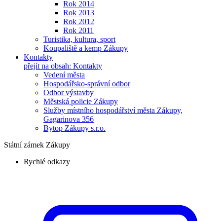
Rok 2014
Rok 2013
Rok 2012
Rok 2011
Turistika, kultura, sport
Koupaliště a kemp Zákupy
Kontakty
přejít na obsah: Kontakty
Vedení města
Hospodářsko-správní odbor
Odbor výstavby
Městská policie Zákupy
Služby místního hospodářství města Zákupy,
Gagarinova 356
Bytop Zákupy s.r.o.
Státní zámek Zákupy
Rychlé odkazy