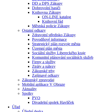
DD a DPS Zákupy
Dobrovolní hasiči
Knihovna Zákupy
ON-LINE katalog
Knihovní řád
Městská policie Zákupy
Ostatní odkazy
Zdravotní středisko Zákupy
Povodňové informace
Strategický plán rozvoje města
Územní plán města
Sociální služby Libereckého kraje
Komunitní plánování sociálních služeb
Firmy a služby
Ztráty a nálezy
Zákupské trhy
Zajímavé odkazy
Zákupský zpravodaj
Mobilní aplikace V Obraze
Aktuality
Spolky
PVO
Divadelní spolek Havlíček
Úřad
Úřední deska