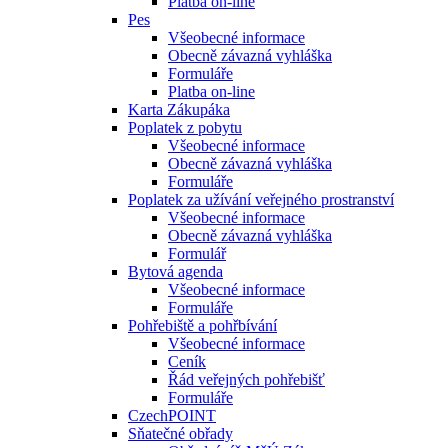
Platba on-line
Pes
Všeobecné informace
Obecně závazná vyhláška
Formuláře
Platba on-line
Karta Zákupáka
Poplatek z pobytu
Všeobecné informace
Obecně závazná vyhláška
Formuláře
Poplatek za užívání veřejného prostranství
Všeobecné informace
Obecně závazná vyhláška
Formulář
Bytová agenda
Všeobecné informace
Formuláře
Pohřebiště a pohřbívání
Všeobecné informace
Ceník
Řád veřejných pohřebišť
Formuláře
CzechPOINT
Sňatečné obřady