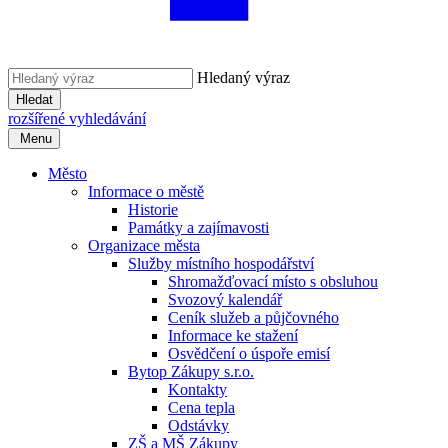
Hledaný výraz
Hledat
rozšířené vyhledávání
Menu
Město
Informace o městě
Historie
Památky a zajímavosti
Organizace města
Služby místního hospodářství
Shromažďovací místo s obsluhou
Svozový kalendář
Ceník služeb a půjčovného
Informace ke stažení
Osvědčení o úspoře emisí
Bytop Zákupy s.r.o.
Kontakty
Cena tepla
Odstávky
ZŠ a MŠ Zákupy