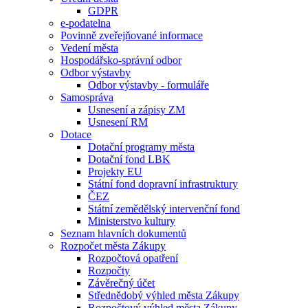
GDPR
e-podatelna
Povinně zveřejňované informace
Vedení města
Hospodářsko-správní odbor
Odbor výstavby
Odbor výstavby - formuláře
Samospráva
Usnesení a zápisy ZM
Usnesení RM
Dotace
Dotační programy města
Dotační fond LBK
Projekty EU
Státní fond dopravní infrastruktury
ČEZ
Státní zemědělský intervenční fond
Ministerstvo kultury
Seznam hlavních dokumentů
Rozpočet města Zákupy
Rozpočtová opatření
Rozpočty
Závěrečný účet
Střednědobý výhled města Zákupy
Rozpočtový výhled města Zákupy