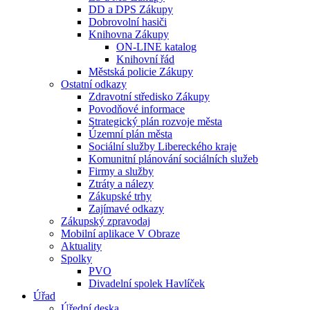
DD a DPS Zákupy
Dobrovolní hasiči
Knihovna Zákupy
ON-LINE katalog
Knihovní řád
Městská policie Zákupy
Ostatní odkazy
Zdravotní středisko Zákupy
Povodňové informace
Strategický plán rozvoje města
Územní plán města
Sociální služby Libereckého kraje
Komunitní plánování sociálních služeb
Firmy a služby
Ztráty a nálezy
Zákupské trhy
Zajímavé odkazy
Zákupský zpravodaj
Mobilní aplikace V Obraze
Aktuality
Spolky
PVO
Divadelní spolek Havlíček
Úřad
Úřední deska