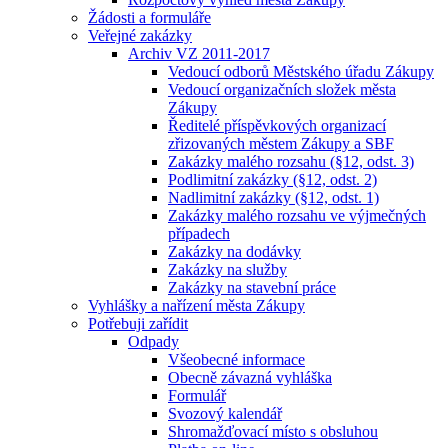
Žádosti a formuláře
Veřejné zakázky
Archiv VZ 2011-2017
Vedoucí odborů Městského úřadu Zákupy
Vedoucí organizačních složek města
Zákupy
Ředitelé příspěvkových organizací
zřizovaných městem Zákupy a SBF
Zakázky malého rozsahu (§12, odst. 3)
Podlimitní zakázky (§12, odst. 2)
Nadlimitní zakázky (§12, odst. 1)
Zakázky malého rozsahu ve výjmečných
případech
Zakázky na dodávky
Zakázky na služby
Zakázky na stavební práce
Vyhlášky a nařízení města Zákupy
Potřebuji zařídit
Odpady
Všeobecné informace
Obecně závazná vyhláška
Formulář
Svozový kalendář
Shromažďovací místo s obsluhou