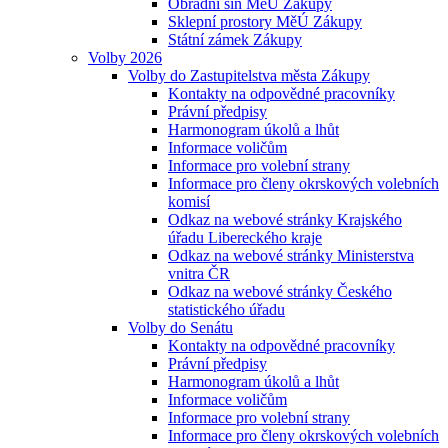
Obřadní síň MěÚ Zákupy
Sklepní prostory MěÚ Zákupy
Státní zámek Zákupy
Volby 2026
Volby do Zastupitelstva města Zákupy
Kontakty na odpovědné pracovníky
Právní předpisy
Harmonogram úkolů a lhůt
Informace voličům
Informace pro volební strany
Informace pro členy okrskových volebních
komisí
Odkaz na webové stránky Krajského
úřadu Libereckého kraje
Odkaz na webové stránky Ministerstva
vnitra ČR
Odkaz na webové stránky Českého
statistického úřadu
Volby do Senátu
Kontakty na odpovědné pracovníky
Právní předpisy
Harmonogram úkolů a lhůt
Informace voličům
Informace pro volební strany
Informace pro členy okrskových volebních