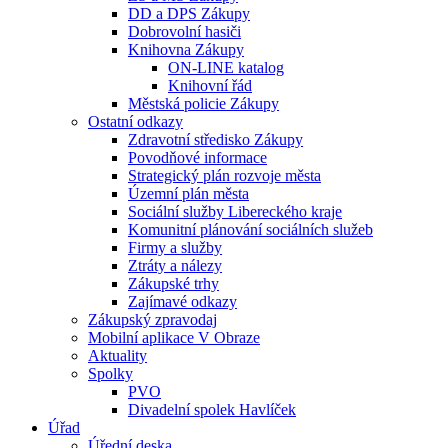
DD a DPS Zákupy
Dobrovolní hasiči
Knihovna Zákupy
ON-LINE katalog
Knihovní řád
Městská policie Zákupy
Ostatní odkazy
Zdravotní středisko Zákupy
Povodňové informace
Strategický plán rozvoje města
Územní plán města
Sociální služby Libereckého kraje
Komunitní plánování sociálních služeb
Firmy a služby
Ztráty a nálezy
Zákupské trhy
Zajímavé odkazy
Zákupský zpravodaj
Mobilní aplikace V Obraze
Aktuality
Spolky
PVO
Divadelní spolek Havlíček
Úřad
Úřední deska