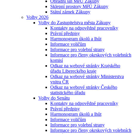
Obřadní síň MěÚ Zákupy
Sklepní prostory MěÚ Zákupy
Státní zámek Zákupy
Volby 2026
Volby do Zastupitelstva města Zákupy
Kontakty na odpovědné pracovníky
Právní předpisy
Harmonogram úkolů a lhůt
Informace voličům
Informace pro volební strany
Informace pro členy okrskových volebních
komisí
Odkaz na webové stránky Krajského
úřadu Libereckého kraje
Odkaz na webové stránky Ministerstva
vnitra ČR
Odkaz na webové stránky Českého
statistického úřadu
Volby do Senátu
Kontakty na odpovědné pracovníky
Právní předpisy
Harmonogram úkolů a lhůt
Informace voličům
Informace pro volební strany
Informace pro členy okrskových volebních