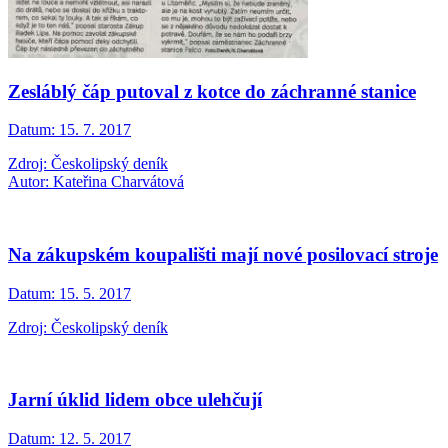
Zesláblý čáp putoval z kotce do záchranné stanice
Datum:
15. 7. 2017
Zdroj: Českolipský deník
Autor: Kateřina Charvátová
Na zákupském koupališti mají nové posilovací stroje
Datum:
15. 5. 2017
Zdroj: Českolipský deník
Jarní úklid lidem obce ulehčují
Datum:
12. 5. 2017