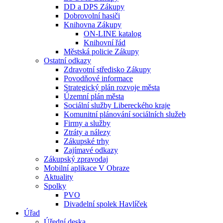
DD a DPS Zákupy
Dobrovolní hasiči
Knihovna Zákupy
ON-LINE katalog
Knihovní řád
Městská policie Zákupy
Ostatní odkazy
Zdravotní středisko Zákupy
Povodňové informace
Strategický plán rozvoje města
Územní plán města
Sociální služby Libereckého kraje
Komunitní plánování sociálních služeb
Firmy a služby
Ztráty a nálezy
Zákupské trhy
Zajímavé odkazy
Zákupský zpravodaj
Mobilní aplikace V Obraze
Aktuality
Spolky
PVO
Divadelní spolek Havlíček
Úřad
Úřední deska