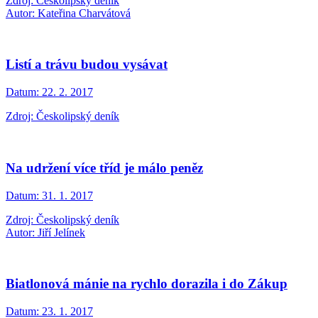
Zdroj: Českolipský deník
Autor: Kateřina Charvátová
Listí a trávu budou vysávat
Datum:
22. 2. 2017
Zdroj: Českolipský deník
Na udržení více tříd je málo peněz
Datum:
31. 1. 2017
Zdroj: Českolipský deník
Autor: Jiří Jelínek
Biatlonová mánie na rychlo dorazila i do Zákup
Datum:
23. 1. 2017