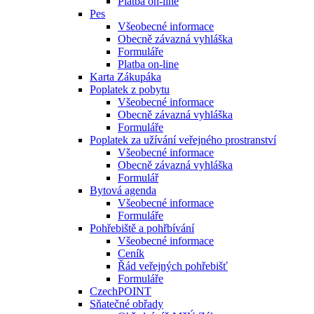
Platba on-line
Pes
Všeobecné informace
Obecně závazná vyhláška
Formuláře
Platba on-line
Karta Zákupáka
Poplatek z pobytu
Všeobecné informace
Obecně závazná vyhláška
Formuláře
Poplatek za užívání veřejného prostranství
Všeobecné informace
Obecně závazná vyhláška
Formulář
Bytová agenda
Všeobecné informace
Formuláře
Pohřebiště a pohřbívání
Všeobecné informace
Ceník
Řád veřejných pohřebišť
Formuláře
CzechPOINT
Sňatečné obřady