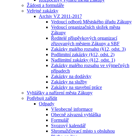
Žádosti a formuláře
Veřejné zakázky
Archiv VZ 2011-2017
Vedoucí odborů Městského úřadu Zákupy
Vedoucí organizačních složek města
Zákupy
Ředitelé příspěvkových organizací
zřizovaných městem Zákupy a SBF
Zakázky malého rozsahu (§12, odst. 3)
Podlimitní zakázky (§12, odst. 2)
Nadlimitní zakázky (§12, odst. 1)
Zakázky malého rozsahu ve výjmečných
případech
Zakázky na dodávky
Zakázky na služby
Zakázky na stavební práce
Vyhlášky a nařízení města Zákupy
Potřebuji zařídit
Odpady
Všeobecné informace
Obecně závazná vyhláška
Formulář
Svozový kalendář
Shromažďovací místo s obsluhou