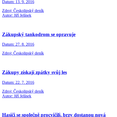
Datum:
13. 9. 2016
Zdroj: Českolipský deník
Autor: Jiří Jelínek
Zákupský tankodrom se opravuje
Datum:
27. 8. 2016
Zdroj: Českolipský deník
Zákupy získají zpátky svůj les
Datum:
22. 7. 2016
Zdroj: Českolipský deník
Autor: Jiří Jelínek
Hasiči se společně procvičili, brzy dostanou nová