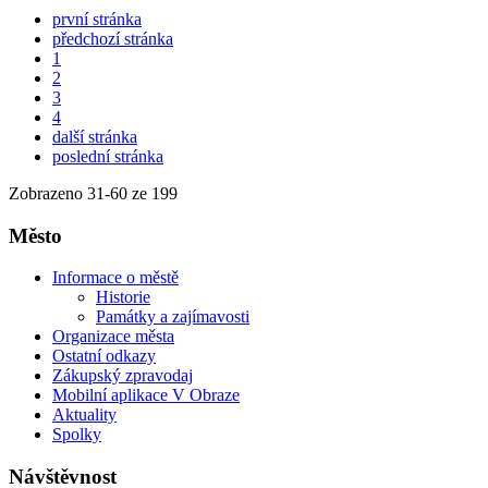
první stránka
předchozí stránka
1
2
3
4
další stránka
poslední stránka
Zobrazeno
31
-
60
ze 199
Město
Informace o městě
Historie
Památky a zajímavosti
Organizace města
Ostatní odkazy
Zákupský zpravodaj
Mobilní aplikace V Obraze
Aktuality
Spolky
Návštěvnost