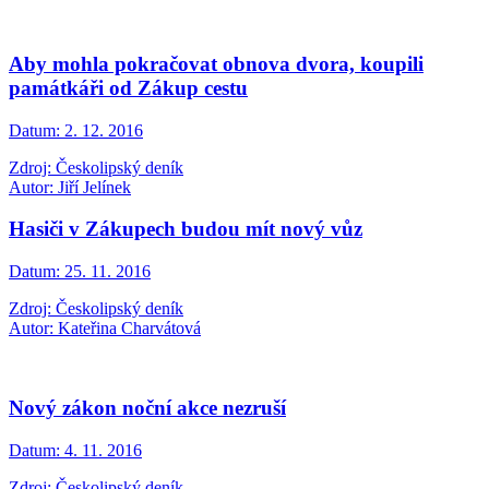
Aby mohla pokračovat obnova dvora, koupili
památkáři od Zákup cestu
Datum:
2. 12. 2016
Zdroj: Českolipský deník
Autor: Jiří Jelínek
Hasiči v Zákupech budou mít nový vůz
Datum:
25. 11. 2016
Zdroj: Českolipský deník
Autor: Kateřina Charvátová
Nový zákon noční akce nezruší
Datum:
4. 11. 2016
Zdroj: Českolipský deník