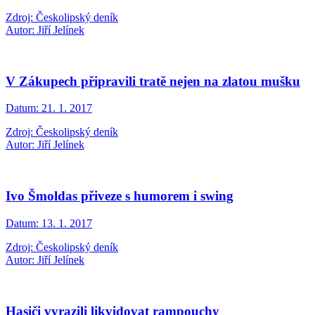
Zdroj: Českolipský deník
Autor: Jiří Jelínek
V Zákupech připravili tratě nejen na zlatou mušku
Datum:
21. 1. 2017
Zdroj: Českolipský deník
Autor: Jiří Jelínek
Ivo Šmoldas přiveze s humorem i swing
Datum:
13. 1. 2017
Zdroj: Českolipský deník
Autor: Jiří Jelínek
Hasiči vyrazili likvidovat rampouchy