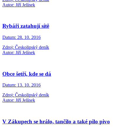
Autor: Jiří Jelínek
Rybáři zatahují sítě
Datum:
28. 10. 2016
Zdroj: Českolipský deník
Autor: Jiří Jelínek
Obce šetří, kde se dá
Datum:
13. 10. 2016
Zdroj: Českolipský deník
Autor: Jiří Jelínek
V Zákupech se hrálo, tančilo a také pilo pivo