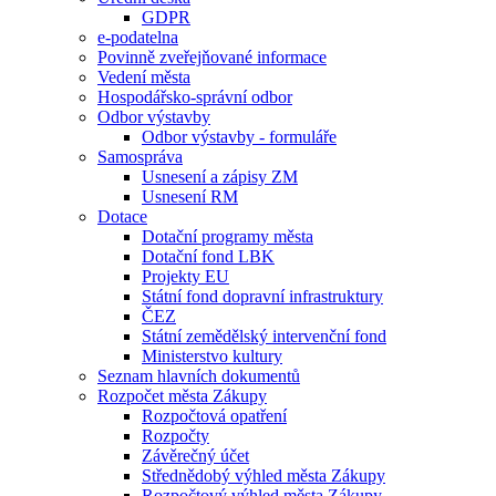
GDPR
e-podatelna
Povinně zveřejňované informace
Vedení města
Hospodářsko-správní odbor
Odbor výstavby
Odbor výstavby - formuláře
Samospráva
Usnesení a zápisy ZM
Usnesení RM
Dotace
Dotační programy města
Dotační fond LBK
Projekty EU
Státní fond dopravní infrastruktury
ČEZ
Státní zemědělský intervenční fond
Ministerstvo kultury
Seznam hlavních dokumentů
Rozpočet města Zákupy
Rozpočtová opatření
Rozpočty
Závěrečný účet
Střednědobý výhled města Zákupy
Rozpočtový výhled města Zákupy