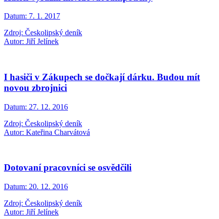
Datum:
7. 1. 2017
Zdroj: Českolipský deník
Autor: Jiří Jelínek
I hasiči v Zákupech se dočkají dárku. Budou mít
novou zbrojnici
Datum:
27. 12. 2016
Zdroj: Českolipský deník
Autor: Kateřina Charvátová
Dotovaní pracovníci se osvědčili
Datum:
20. 12. 2016
Zdroj: Českolipský deník
Autor: Jiří Jelínek