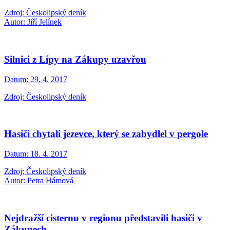
Zdroj: Českolipský deník
Autor: Jiří Jelínek
Silnici z Lípy na Zákupy uzavřou
Datum:
29. 4. 2017
Zdroj: Českolipský deník
Hasiči chytali jezevce, který se zabydlel v pergole
Datum:
18. 4. 2017
Zdroj: Českolipský deník
Autor: Petra Hámová
Nejdražší cisternu v regionu představili hasiči v
Zákupech