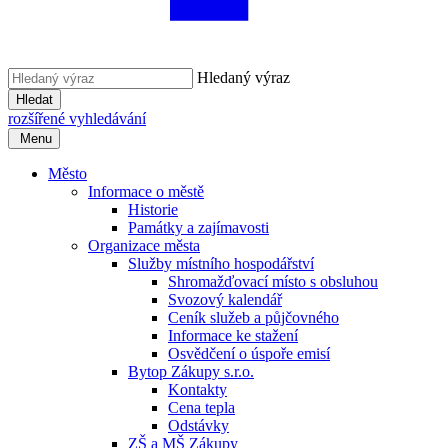
Hledaný výraz
Hledat
rozšířené vyhledávání
Menu
Město
Informace o městě
Historie
Památky a zajímavosti
Organizace města
Služby místního hospodářství
Shromažďovací místo s obsluhou
Svozový kalendář
Ceník služeb a půjčovného
Informace ke stažení
Osvědčení o úspoře emisí
Bytop Zákupy s.r.o.
Kontakty
Cena tepla
Odstávky
ZŠ a MŠ Zákupy