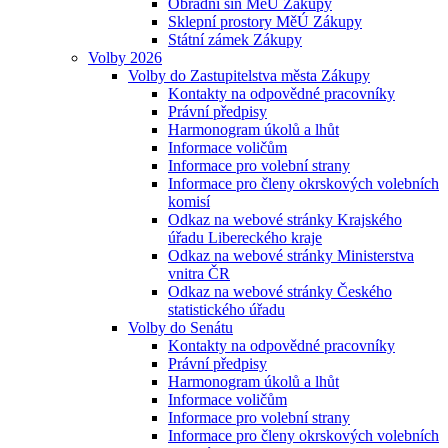
Obřadní síň MěÚ Zákupy
Sklepní prostory MěÚ Zákupy
Státní zámek Zákupy
Volby 2026
Volby do Zastupitelstva města Zákupy
Kontakty na odpovědné pracovníky
Právní předpisy
Harmonogram úkolů a lhůt
Informace voličům
Informace pro volební strany
Informace pro členy okrskových volebních
komisí
Odkaz na webové stránky Krajského
úřadu Libereckého kraje
Odkaz na webové stránky Ministerstva
vnitra ČR
Odkaz na webové stránky Českého
statistického úřadu
Volby do Senátu
Kontakty na odpovědné pracovníky
Právní předpisy
Harmonogram úkolů a lhůt
Informace voličům
Informace pro volební strany
Informace pro členy okrskových volebních