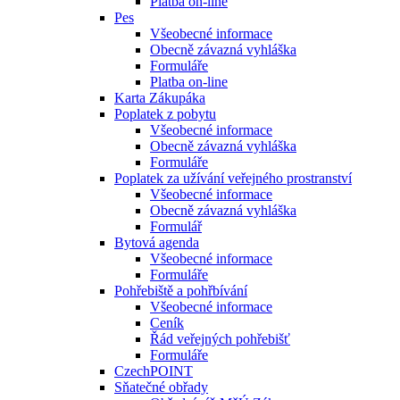
Platba on-line
Pes
Všeobecné informace
Obecně závazná vyhláška
Formuláře
Platba on-line
Karta Zákupáka
Poplatek z pobytu
Všeobecné informace
Obecně závazná vyhláška
Formuláře
Poplatek za užívání veřejného prostranství
Všeobecné informace
Obecně závazná vyhláška
Formulář
Bytová agenda
Všeobecné informace
Formuláře
Pohřebiště a pohřbívání
Všeobecné informace
Ceník
Řád veřejných pohřebišť
Formuláře
CzechPOINT
Sňatečné obřady