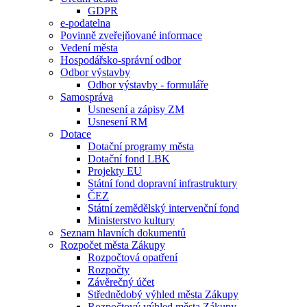
GDPR
e-podatelna
Povinně zveřejňované informace
Vedení města
Hospodářsko-správní odbor
Odbor výstavby
Odbor výstavby - formuláře
Samospráva
Usnesení a zápisy ZM
Usnesení RM
Dotace
Dotační programy města
Dotační fond LBK
Projekty EU
Státní fond dopravní infrastruktury
ČEZ
Státní zemědělský intervenční fond
Ministerstvo kultury
Seznam hlavních dokumentů
Rozpočet města Zákupy
Rozpočtová opatření
Rozpočty
Závěrečný účet
Střednědobý výhled města Zákupy
Rozpočtový výhled města Zákupy