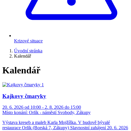
Krizové situace
Úvodní stránka
Kalendář
Kalendář
Kajkovy čmaryky
20. 6. 2026 od 10:00 - 2. 8. 2026 do 15:00
Místo konání:
Orlík - náměstí Svobody, Zákupy
Výstava kreseb a maleb Karla Mojžíška. V budově bývalé
restaurace Orlík (Borská 7, Zákupy) Slavnostní zahájení 20. 6. 2026