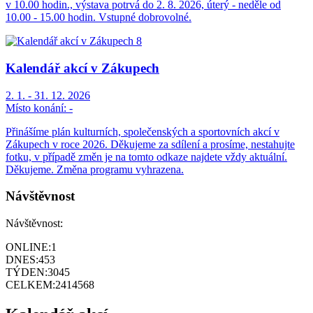
v 10.00 hodin., výstava potrvá do 2. 8. 2026, úterý - neděle od
10.00 - 15.00 hodin. Vstupné dobrovolné.
Kalendář akcí v Zákupech
2. 1. - 31. 12. 2026
Místo konání:
-
Přinášíme plán kulturních, společenských a sportovních akcí v
Zákupech v roce 2026. Děkujeme za sdílení a prosíme, nestahujte
fotku, v případě změn je na tomto odkaze najdete vždy aktuální.
Děkujeme. Změna programu vyhrazena.
Návštěvnost
Návštěvnost:
ONLINE:
1
DNES:
453
TÝDEN:
3045
CELKEM:
2414568