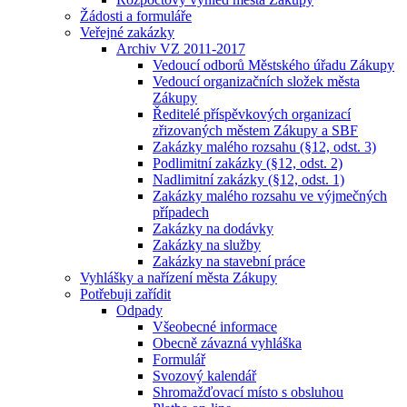
Žádosti a formuláře
Veřejné zakázky
Archiv VZ 2011-2017
Vedoucí odborů Městského úřadu Zákupy
Vedoucí organizačních složek města
Zákupy
Ředitelé příspěvkových organizací
zřizovaných městem Zákupy a SBF
Zakázky malého rozsahu (§12, odst. 3)
Podlimitní zakázky (§12, odst. 2)
Nadlimitní zakázky (§12, odst. 1)
Zakázky malého rozsahu ve výjmečných
případech
Zakázky na dodávky
Zakázky na služby
Zakázky na stavební práce
Vyhlášky a nařízení města Zákupy
Potřebuji zařídit
Odpady
Všeobecné informace
Obecně závazná vyhláška
Formulář
Svozový kalendář
Shromažďovací místo s obsluhou