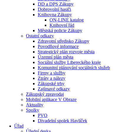
DD a DPS Zákupy
Dobrovolní hasiči
Knihovna Zákupy
ON-LINE katalog
Knihovní řád
Městská policie Zákupy
Ostatní odkazy
Zdravotní středisko Zákupy
Povodňové informace
Strategický plán rozvoje města
Územní plán města
Sociální služby Libereckého kraje
Komunitní plánování sociálních služeb
Firmy a služby
Ztráty a nálezy
Zákupské trhy
Zajímavé odkazy
Zákupský zpravodaj
Mobilní aplikace V Obraze
Aktuality
Spolky
PVO
Divadelní spolek Havlíček
Úřad
Úřední deska