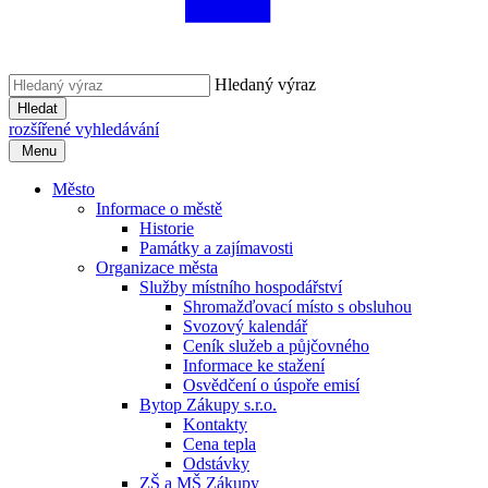
Hledaný výraz
Hledat
rozšířené vyhledávání
Menu
Město
Informace o městě
Historie
Památky a zajímavosti
Organizace města
Služby místního hospodářství
Shromažďovací místo s obsluhou
Svozový kalendář
Ceník služeb a půjčovného
Informace ke stažení
Osvědčení o úspoře emisí
Bytop Zákupy s.r.o.
Kontakty
Cena tepla
Odstávky
ZŠ a MŠ Zákupy