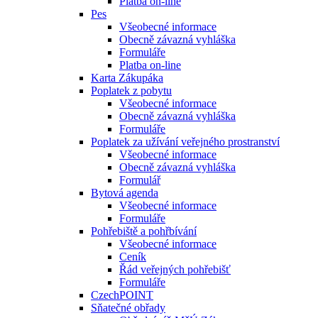
Platba on-line
Pes
Všeobecné informace
Obecně závazná vyhláška
Formuláře
Platba on-line
Karta Zákupáka
Poplatek z pobytu
Všeobecné informace
Obecně závazná vyhláška
Formuláře
Poplatek za užívání veřejného prostranství
Všeobecné informace
Obecně závazná vyhláška
Formulář
Bytová agenda
Všeobecné informace
Formuláře
Pohřebiště a pohřbívání
Všeobecné informace
Ceník
Řád veřejných pohřebišť
Formuláře
CzechPOINT
Sňatečné obřady