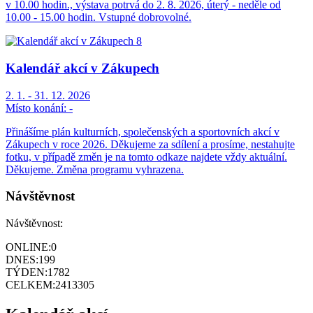
v 10.00 hodin., výstava potrvá do 2. 8. 2026, úterý - neděle od
10.00 - 15.00 hodin. Vstupné dobrovolné.
Kalendář akcí v Zákupech
2. 1. - 31. 12. 2026
Místo konání:
-
Přinášíme plán kulturních, společenských a sportovních akcí v
Zákupech v roce 2026. Děkujeme za sdílení a prosíme, nestahujte
fotku, v případě změn je na tomto odkaze najdete vždy aktuální.
Děkujeme. Změna programu vyhrazena.
Návštěvnost
Návštěvnost:
ONLINE:
0
DNES:
199
TÝDEN:
1782
CELKEM:
2413305