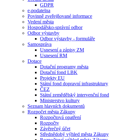
GDPR
e-podatelna
Povinně zveřejňované informace
Vedení města
Hospodářsko-správní odbor
Odbor výstavby
Odbor výstavby - formuláře
Samospráva
Usnesení a zápisy ZM
Usnesení RM
Dotace
Dotační programy města
Dotační fond LBK
Projekty EU
Státní fond dopravní infrastruktury
ČEZ
Státní zemědělský intervenční fond
Ministerstvo kultury
Seznam hlavních dokumentů
Rozpočet města Zákupy
Rozpočtová opatření
Rozpočty
Závěrečný účet
Střednědobý výhled města Zákupy
Rozpočtový výhled města Zákupy