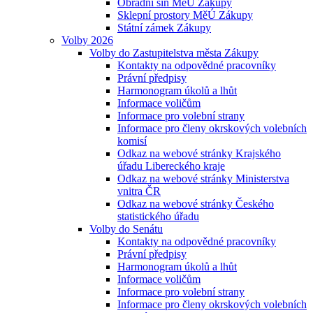
Obřadní síň MěÚ Zákupy
Sklepní prostory MěÚ Zákupy
Státní zámek Zákupy
Volby 2026
Volby do Zastupitelstva města Zákupy
Kontakty na odpovědné pracovníky
Právní předpisy
Harmonogram úkolů a lhůt
Informace voličům
Informace pro volební strany
Informace pro členy okrskových volebních
komisí
Odkaz na webové stránky Krajského
úřadu Libereckého kraje
Odkaz na webové stránky Ministerstva
vnitra ČR
Odkaz na webové stránky Českého
statistického úřadu
Volby do Senátu
Kontakty na odpovědné pracovníky
Právní předpisy
Harmonogram úkolů a lhůt
Informace voličům
Informace pro volební strany
Informace pro členy okrskových volebních