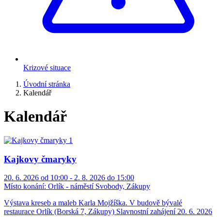
Krizové situace
Úvodní stránka
Kalendář
Kalendář
Kajkovy čmaryky
20. 6. 2026 od 10:00 - 2. 8. 2026 do 15:00
Místo konání:
Orlík - náměstí Svobody, Zákupy
Výstava kreseb a maleb Karla Mojžíška. V budově bývalé
restaurace Orlík (Borská 7, Zákupy) Slavnostní zahájení 20. 6. 2026