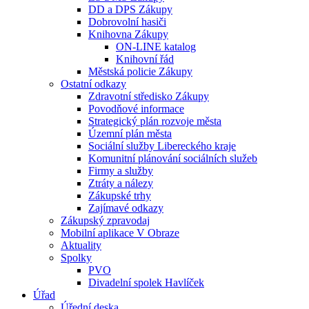
DD a DPS Zákupy
Dobrovolní hasiči
Knihovna Zákupy
ON-LINE katalog
Knihovní řád
Městská policie Zákupy
Ostatní odkazy
Zdravotní středisko Zákupy
Povodňové informace
Strategický plán rozvoje města
Územní plán města
Sociální služby Libereckého kraje
Komunitní plánování sociálních služeb
Firmy a služby
Ztráty a nálezy
Zákupské trhy
Zajímavé odkazy
Zákupský zpravodaj
Mobilní aplikace V Obraze
Aktuality
Spolky
PVO
Divadelní spolek Havlíček
Úřad
Úřední deska