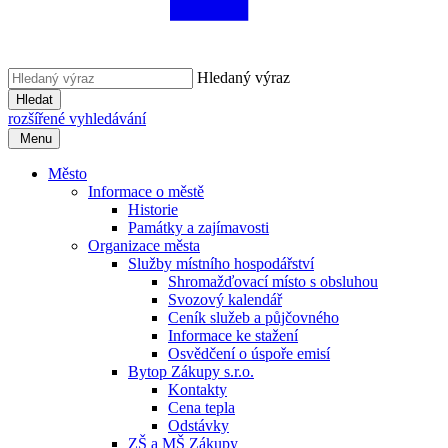
Hledaný výraz
Hledat
rozšířené vyhledávání
Menu
Město
Informace o městě
Historie
Památky a zajímavosti
Organizace města
Služby místního hospodářství
Shromažďovací místo s obsluhou
Svozový kalendář
Ceník služeb a půjčovného
Informace ke stažení
Osvědčení o úspoře emisí
Bytop Zákupy s.r.o.
Kontakty
Cena tepla
Odstávky
ZŠ a MŠ Zákupy