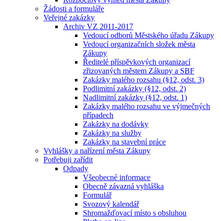
Žádosti a formuláře
Veřejné zakázky
Archiv VZ 2011-2017
Vedoucí odborů Městského úřadu Zákupy
Vedoucí organizačních složek města
Zákupy
Ředitelé příspěvkových organizací
zřizovaných městem Zákupy a SBF
Zakázky malého rozsahu (§12, odst. 3)
Podlimitní zakázky (§12, odst. 2)
Nadlimitní zakázky (§12, odst. 1)
Zakázky malého rozsahu ve výjmečných
případech
Zakázky na dodávky
Zakázky na služby
Zakázky na stavební práce
Vyhlášky a nařízení města Zákupy
Potřebuji zařídit
Odpady
Všeobecné informace
Obecně závazná vyhláška
Formulář
Svozový kalendář
Shromažďovací místo s obsluhou