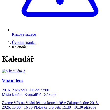
Krizové situace
Úvodní stránka
Kalendář
Kalendář
Vítání léta
20. 6. 2026 od 15:00 do 22:00
Místo konání:
Koupaliště - Zákupy
Zveme Vás na Vítání léta na koupaliště v Zákupech dne 20. 6.
2026. 15.00 - 16.30 Plotovka pro děti, 15.30 - 16.30 plážové