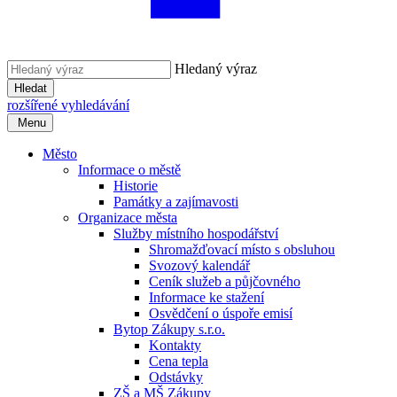
Hledaný výraz
Hledat
rozšířené vyhledávání
Menu
Město
Informace o městě
Historie
Památky a zajímavosti
Organizace města
Služby místního hospodářství
Shromažďovací místo s obsluhou
Svozový kalendář
Ceník služeb a půjčovného
Informace ke stažení
Osvědčení o úspoře emisí
Bytop Zákupy s.r.o.
Kontakty
Cena tepla
Odstávky
ZŠ a MŠ Zákupy