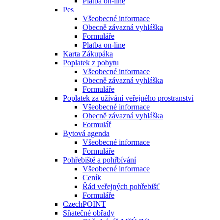
Platba on-line
Pes
Všeobecné informace
Obecně závazná vyhláška
Formuláře
Platba on-line
Karta Zákupáka
Poplatek z pobytu
Všeobecné informace
Obecně závazná vyhláška
Formuláře
Poplatek za užívání veřejného prostranství
Všeobecné informace
Obecně závazná vyhláška
Formulář
Bytová agenda
Všeobecné informace
Formuláře
Pohřebiště a pohřbívání
Všeobecné informace
Ceník
Řád veřejných pohřebišť
Formuláře
CzechPOINT
Sňatečné obřady