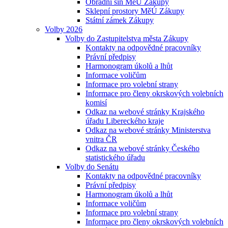
Obřadní síň MěÚ Zákupy
Sklepní prostory MěÚ Zákupy
Státní zámek Zákupy
Volby 2026
Volby do Zastupitelstva města Zákupy
Kontakty na odpovědné pracovníky
Právní předpisy
Harmonogram úkolů a lhůt
Informace voličům
Informace pro volební strany
Informace pro členy okrskových volebních
komisí
Odkaz na webové stránky Krajského
úřadu Libereckého kraje
Odkaz na webové stránky Ministerstva
vnitra ČR
Odkaz na webové stránky Českého
statistického úřadu
Volby do Senátu
Kontakty na odpovědné pracovníky
Právní předpisy
Harmonogram úkolů a lhůt
Informace voličům
Informace pro volební strany
Informace pro členy okrskových volebních