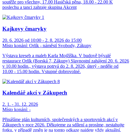
soutěže pro všechny, 17.00 Hasičská pěna, 18.00 - 22.00 K
poslechu a tanci zahraje skupina Akcent
Kajkovy čmaryky
20. 6. 2026 od 10:00 - 2. 8. 2026 do 15:00
Místo konání:
Orlík - náměstí Svobody, Zákupy
Výstava kreseb a maleb Karla Mojžíška. V budově bývalé
restaurace Orlík (Borská 7, Zákupy) Slavnostní zahájení 20. 6. 2026
v 10.00 hodin., výstava potrvá do 2. 8. 2026, úterý - neděle od
10.00 - 15.00 hodin. Vstupné dobrovolné.
Kalendář akcí v Zákupech
2. 1. - 31. 12. 2026
Místo konání:
-
Přinášíme plán kulturních, společenských a sportovních akcí v
Zákupech v roce 2026. Děkujeme za sdílení a prosíme, nestahujte
fotku, v případě změn je na tomto odkaze najdete vždy aktuální.