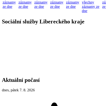
záznamy
záznamy
záznamy
záznamy
záznamy
všechny
zá
ze dne
ze dne
ze dne
ze dne
ze dne
záznamy ze
ze
dne
Sociální služby Libereckého kraje
Aktuální počasí
dnes, pátek 7. 8. 2026