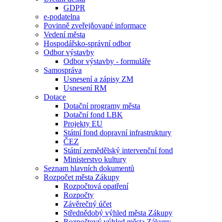
GDPR
e-podatelna
Povinně zveřejňované informace
Vedení města
Hospodářsko-správní odbor
Odbor výstavby
Odbor výstavby - formuláře
Samospráva
Usnesení a zápisy ZM
Usnesení RM
Dotace
Dotační programy města
Dotační fond LBK
Projekty EU
Státní fond dopravní infrastruktury
ČEZ
Státní zemědělský intervenční fond
Ministerstvo kultury
Seznam hlavních dokumentů
Rozpočet města Zákupy
Rozpočtová opatření
Rozpočty
Závěrečný účet
Střednědobý výhled města Zákupy
Rozpočtový výhled města Zákupy