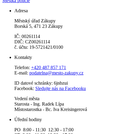
Městká policie
Adresa
Městský úřad Zákupy
Borská 5, 471 23 Zákupy
IČ: 00261114
DIČ: CZ00261114
č. účtu: 19-5721421/0100
Kontakty
Telefon:
+420 487 857 171
E-mail:
podatelna@mesto-zakupy.cz
ID datové schránky: 6jnbzui
Facebook:
Sledujte nás na Facebooku
Vedení města
Starosta - Ing. Radek Lípa
Místostarostka - Bc. Iva Kreisingerová
Úřední hodiny
PO 8:00 - 11:30 12:30 - 17:00