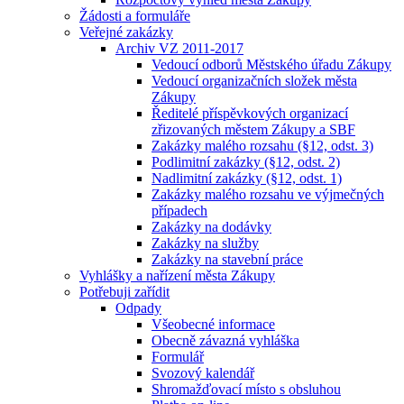
Žádosti a formuláře
Veřejné zakázky
Archiv VZ 2011-2017
Vedoucí odborů Městského úřadu Zákupy
Vedoucí organizačních složek města
Zákupy
Ředitelé příspěvkových organizací
zřizovaných městem Zákupy a SBF
Zakázky malého rozsahu (§12, odst. 3)
Podlimitní zakázky (§12, odst. 2)
Nadlimitní zakázky (§12, odst. 1)
Zakázky malého rozsahu ve výjmečných
případech
Zakázky na dodávky
Zakázky na služby
Zakázky na stavební práce
Vyhlášky a nařízení města Zákupy
Potřebuji zařídit
Odpady
Všeobecné informace
Obecně závazná vyhláška
Formulář
Svozový kalendář
Shromažďovací místo s obsluhou