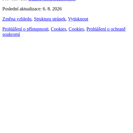
Poslední aktualizace: 6. 8. 2026
Změna vzhledu
,
Struktura stránek
,
Vytisknout
Prohlášení o přístupnosti
,
Cookies
,
Cookies
,
Prohlášení o ochraně
soukromí