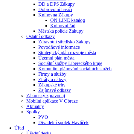
DD a DPS Zákupy
Dobrovolní hasiči
Knihovna Zákupy
ON-LINE katalog
Knihovní řád
Městská policie Zákupy
Ostatní odkazy
Zdravotní středisko Zákupy
Povodňové informace
Strategický plán rozvoje města
Územní plán města
Sociální služby Libereckého kraje
Komunitní plánování sociálních služeb
Firmy a služby
Ztráty a nálezy
Zákupské trhy
Zajímavé odkazy
Zákupský zpravodaj
Mobilní aplikace V Obraze
Aktuality
Spolky
PVO
Divadelní spolek Havlíček
Úřad
Úřední deska