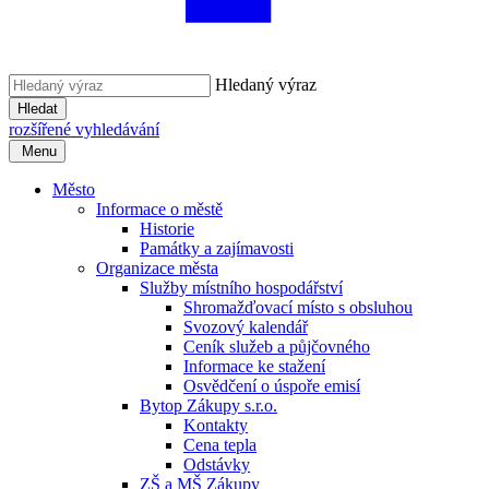
Hledaný výraz
Hledat
rozšířené vyhledávání
Menu
Město
Informace o městě
Historie
Památky a zajímavosti
Organizace města
Služby místního hospodářství
Shromažďovací místo s obsluhou
Svozový kalendář
Ceník služeb a půjčovného
Informace ke stažení
Osvědčení o úspoře emisí
Bytop Zákupy s.r.o.
Kontakty
Cena tepla
Odstávky
ZŠ a MŠ Zákupy