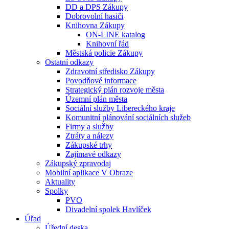
DD a DPS Zákupy
Dobrovolní hasiči
Knihovna Zákupy
ON-LINE katalog
Knihovní řád
Městská policie Zákupy
Ostatní odkazy
Zdravotní středisko Zákupy
Povodňové informace
Strategický plán rozvoje města
Územní plán města
Sociální služby Libereckého kraje
Komunitní plánování sociálních služeb
Firmy a služby
Ztráty a nálezy
Zákupské trhy
Zajímavé odkazy
Zákupský zpravodaj
Mobilní aplikace V Obraze
Aktuality
Spolky
PVO
Divadelní spolek Havlíček
Úřad
Úřední deska