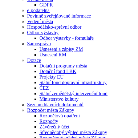
GDPR
e-podatelna
Povinně zveřejňované informace
Vedení města
Hospodářsko-správní odbor
Odbor výstavby
Odbor výstavby - formuláře
Samospráva
Usnesení a zápisy ZM
Usnesení RM
Dotace
Dotační programy města
Dotační fond LBK
Projekty EU
Státní fond dopravní infrastruktury
ČEZ
Státní zemědělský intervenční fond
Ministerstvo kultury
Seznam hlavních dokumentů
Rozpočet města Zákupy
Rozpočtová opatření
Rozpočty
Závěrečný účet
Střednědobý výhled města Zákupy
Rozpočtový výhled města Zákupy