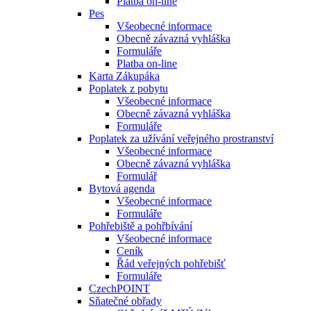
Platba on-line
Pes
Všeobecné informace
Obecně závazná vyhláška
Formuláře
Platba on-line
Karta Zákupáka
Poplatek z pobytu
Všeobecné informace
Obecně závazná vyhláška
Formuláře
Poplatek za užívání veřejného prostranství
Všeobecné informace
Obecně závazná vyhláška
Formulář
Bytová agenda
Všeobecné informace
Formuláře
Pohřebiště a pohřbívání
Všeobecné informace
Ceník
Řád veřejných pohřebišť
Formuláře
CzechPOINT
Sňatečné obřady