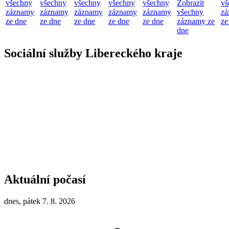
všechny
všechny
všechny
všechny
všechny
Zobrazit
vš
záznamy
záznamy
záznamy
záznamy
záznamy
všechny
zá
ze dne
ze dne
ze dne
ze dne
ze dne
záznamy ze
ze
dne
Sociální služby Libereckého kraje
Aktuální počasí
dnes, pátek 7. 8. 2026