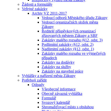
Žádosti a formuláře
Veřejné zakázky
Archiv VZ 2011-2017
Vedoucí odborů Městského úřadu Zákupy
Vedoucí organizačních složek města
Zákupy
Ředitelé příspěvkových organizací
zřizovaných městem Zákupy a SBF
Zakázky malého rozsahu (§12, odst. 3)
Podlimitní zakázky (§12, odst. 2)
Nadlimitní zakázky (§12, odst. 1)
Zakázky malého rozsahu ve výjmečných
případech
Zakázky na dodávky
Zakázky na služby
Zakázky na stavební práce
Vyhlášky a nařízení města Zákupy
Potřebuji zařídit
Odpady
Všeobecné informace
Obecně závazná vyhláška
Formulář
Svozový kalendář
Shromažďovací místo s obsluhou