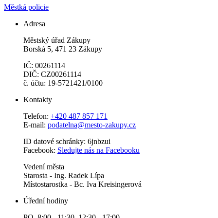
Městká policie
Adresa
Městský úřad Zákupy
Borská 5, 471 23 Zákupy
IČ: 00261114
DIČ: CZ00261114
č. účtu: 19-5721421/0100
Kontakty
Telefon:
+420 487 857 171
E-mail:
podatelna@mesto-zakupy.cz
ID datové schránky: 6jnbzui
Facebook:
Sledujte nás na Facebooku
Vedení města
Starosta - Ing. Radek Lípa
Místostarostka - Bc. Iva Kreisingerová
Úřední hodiny
PO 8:00 - 11:30 12:30 - 17:00