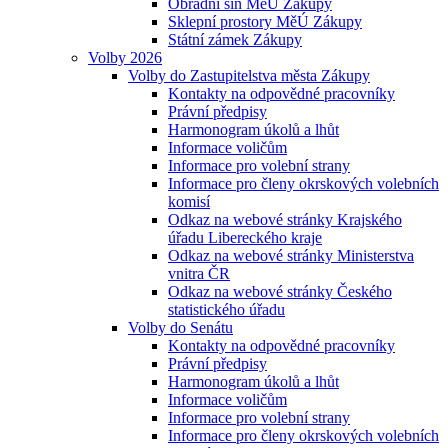
Obřadní síň MěÚ Zákupy
Sklepní prostory MěÚ Zákupy
Státní zámek Zákupy
Volby 2026
Volby do Zastupitelstva města Zákupy
Kontakty na odpovědné pracovníky
Právní předpisy
Harmonogram úkolů a lhůt
Informace voličům
Informace pro volební strany
Informace pro členy okrskových volebních
komisí
Odkaz na webové stránky Krajského
úřadu Libereckého kraje
Odkaz na webové stránky Ministerstva
vnitra ČR
Odkaz na webové stránky Českého
statistického úřadu
Volby do Senátu
Kontakty na odpovědné pracovníky
Právní předpisy
Harmonogram úkolů a lhůt
Informace voličům
Informace pro volební strany
Informace pro členy okrskových volebních