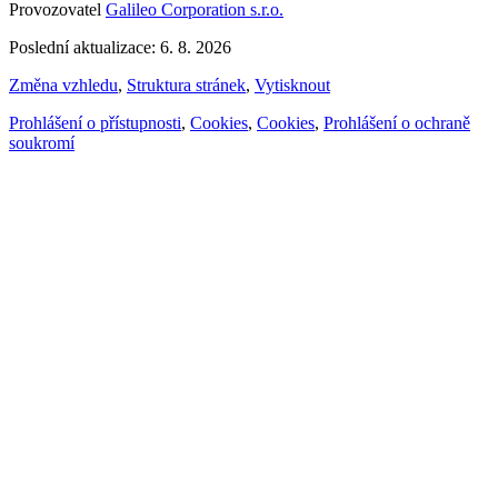
Provozovatel
Galileo Corporation s.r.o.
Poslední aktualizace: 6. 8. 2026
Změna vzhledu
,
Struktura stránek
,
Vytisknout
Prohlášení o přístupnosti
,
Cookies
,
Cookies
,
Prohlášení o ochraně
soukromí