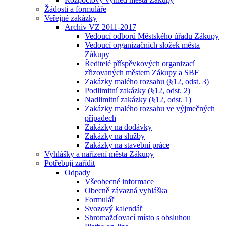
Žádosti a formuláře
Veřejné zakázky
Archiv VZ 2011-2017
Vedoucí odborů Městského úřadu Zákupy
Vedoucí organizačních složek města
Zákupy
Ředitelé příspěvkových organizací
zřizovaných městem Zákupy a SBF
Zakázky malého rozsahu (§12, odst. 3)
Podlimitní zakázky (§12, odst. 2)
Nadlimitní zakázky (§12, odst. 1)
Zakázky malého rozsahu ve výjmečných
případech
Zakázky na dodávky
Zakázky na služby
Zakázky na stavební práce
Vyhlášky a nařízení města Zákupy
Potřebuji zařídit
Odpady
Všeobecné informace
Obecně závazná vyhláška
Formulář
Svozový kalendář
Shromažďovací místo s obsluhou