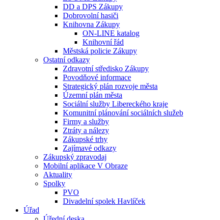
DD a DPS Zákupy
Dobrovolní hasiči
Knihovna Zákupy
ON-LINE katalog
Knihovní řád
Městská policie Zákupy
Ostatní odkazy
Zdravotní středisko Zákupy
Povodňové informace
Strategický plán rozvoje města
Územní plán města
Sociální služby Libereckého kraje
Komunitní plánování sociálních služeb
Firmy a služby
Ztráty a nálezy
Zákupské trhy
Zajímavé odkazy
Zákupský zpravodaj
Mobilní aplikace V Obraze
Aktuality
Spolky
PVO
Divadelní spolek Havlíček
Úřad
Úřední deska