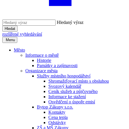
Hledaný výraz
Hledat
rozšířené vyhledávání
Menu
Město
Informace o městě
Historie
Památky a zajímavosti
Organizace města
Služby místního hospodářství
Shromažďovací místo s obsluhou
Svozový kalendář
Ceník služeb a půjčovného
Informace ke stažení
Osvědčení o úspoře emisí
Bytop Zákupy s.r.o.
Kontakty
Cena tepla
Odstávky
ZŠ a MŠ Zákupy