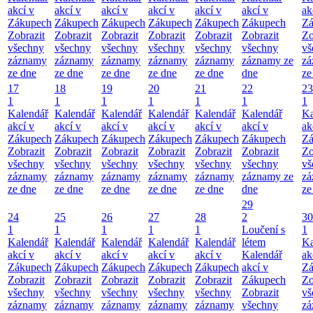
akcí v
akcí v
akcí v
akcí v
akcí v
akcí v
ak
Zákupech
Zákupech
Zákupech
Zákupech
Zákupech
Zákupech
Zá
Zobrazit
Zobrazit
Zobrazit
Zobrazit
Zobrazit
Zobrazit
Zo
všechny
všechny
všechny
všechny
všechny
všechny
vš
záznamy
záznamy
záznamy
záznamy
záznamy
záznamy ze
zá
ze dne
ze dne
ze dne
ze dne
ze dne
dne
ze
17
18
19
20
21
22
23
1
1
1
1
1
1
1
Kalendář
Kalendář
Kalendář
Kalendář
Kalendář
Kalendář
Ka
akcí v
akcí v
akcí v
akcí v
akcí v
akcí v
ak
Zákupech
Zákupech
Zákupech
Zákupech
Zákupech
Zákupech
Zá
Zobrazit
Zobrazit
Zobrazit
Zobrazit
Zobrazit
Zobrazit
Zo
všechny
všechny
všechny
všechny
všechny
všechny
vš
záznamy
záznamy
záznamy
záznamy
záznamy
záznamy ze
zá
ze dne
ze dne
ze dne
ze dne
ze dne
dne
ze
29
24
25
26
27
28
2
30
1
1
1
1
1
Loučení s
1
Kalendář
Kalendář
Kalendář
Kalendář
Kalendář
létem
Ka
akcí v
akcí v
akcí v
akcí v
akcí v
Kalendář
ak
Zákupech
Zákupech
Zákupech
Zákupech
Zákupech
akcí v
Zá
Zobrazit
Zobrazit
Zobrazit
Zobrazit
Zobrazit
Zákupech
Zo
všechny
všechny
všechny
všechny
všechny
Zobrazit
vš
záznamy
záznamy
záznamy
záznamy
záznamy
všechny
zá