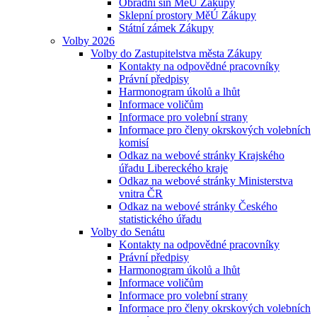
Obřadní síň MěÚ Zákupy
Sklepní prostory MěÚ Zákupy
Státní zámek Zákupy
Volby 2026
Volby do Zastupitelstva města Zákupy
Kontakty na odpovědné pracovníky
Právní předpisy
Harmonogram úkolů a lhůt
Informace voličům
Informace pro volební strany
Informace pro členy okrskových volebních
komisí
Odkaz na webové stránky Krajského
úřadu Libereckého kraje
Odkaz na webové stránky Ministerstva
vnitra ČR
Odkaz na webové stránky Českého
statistického úřadu
Volby do Senátu
Kontakty na odpovědné pracovníky
Právní předpisy
Harmonogram úkolů a lhůt
Informace voličům
Informace pro volební strany
Informace pro členy okrskových volebních