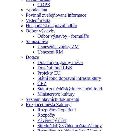
GDPR
e-podatelna
Povinně zveřejňované informace
Vedení města
Hospodářsko-správní odbor
Odbor výstavby
Odbor výstavby - formuláře
Samospráva
Usnesení a zápisy ZM
Usnesení RM
Dotace
Dotační programy města
Dotační fond LBK
Projekty EU
Státní fond dopravní infrastruktury
ČEZ
Státní zemědělský intervenční fond
Ministerstvo kultury
Seznam hlavních dokumentů
Rozpočet města Zákupy
Rozpočtová opatření
Rozpočty
Závěrečný účet
Střednědobý výhled města Zákupy
Rozpočtový výhled města Zákupy