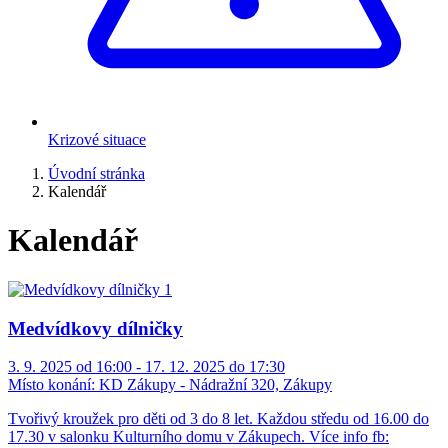
Krizové situace
Úvodní stránka
Kalendář
Kalendář
Medvídkovy dílničky
3. 9. 2025 od 16:00 - 17. 12. 2025 do 17:30
Místo konání:
KD Zákupy - Nádražní 320, Zákupy
Tvořivý kroužek pro děti od 3 do 8 let. Každou středu od 16.00 do
17.30 v salonku Kulturního domu v Zákupech. Více info fb: