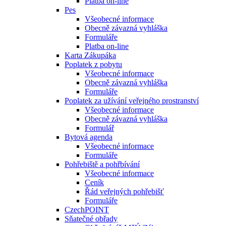
Platba on-line
Pes
Všeobecné informace
Obecně závazná vyhláška
Formuláře
Platba on-line
Karta Zákupáka
Poplatek z pobytu
Všeobecné informace
Obecně závazná vyhláška
Formuláře
Poplatek za užívání veřejného prostranství
Všeobecné informace
Obecně závazná vyhláška
Formulář
Bytová agenda
Všeobecné informace
Formuláře
Pohřebiště a pohřbívání
Všeobecné informace
Ceník
Řád veřejných pohřebišť
Formuláře
CzechPOINT
Sňatečné obřady